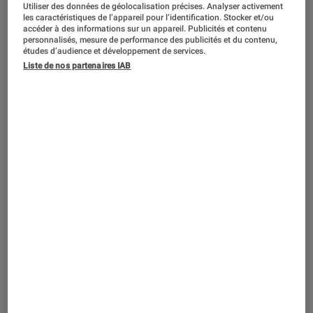
ARTICLE
Utiliser des données de géolocalisation précises. Analyser activement
les caractéristiques de l’appareil pour l’identification. Stocker et/ou
accéder à des informations sur un appareil. Publicités et contenu
Livres / BD
•
03 juil. 2026
personnalisés, mesure de performance des publicités et du contenu,
Amélie Nothomb, Sophie Divry, Line
études d’audience et développement de services.
Papin : les autrices les plus attendues de
Liste de nos partenaires IAB
la rentrée littéraire 2026