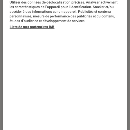
Utiliser des données de géolocalisation précises. Analyser activement
DÉCRYPTAGE
les caractéristiques de l’appareil pour l’identification. Stocker et/ou
accéder à des informations sur un appareil. Publicités et contenu
Smartphones
•
17 août. 2023
personnalisés, mesure de performance des publicités et du contenu,
Asus : l’histoire, les origines et tout ce
études d’audience et développement de services.
qu’il faut savoir sur la marque
Liste de nos partenaires IAB