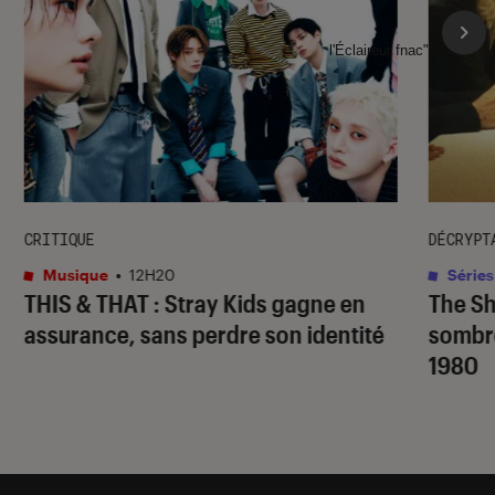
l'Éclaireur fnac">
CRITIQUE
DÉCRYPT
Musique
•
12H20
Séries
THIS & THAT
: Stray Kids gagne en
The S
assurance, sans perdre son identité
sombr
1980