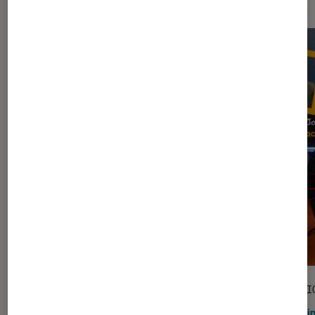
ARTICLE
SÉLECTI
Consoles de jeu
•
10 juil. 2023
Gami