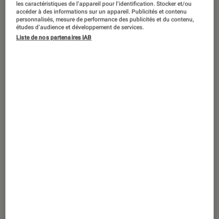
les caractéristiques de l’appareil pour l’identification. Stocker et/ou
ACTU
accéder à des informations sur un appareil. Publicités et contenu
personnalisés, mesure de performance des publicités et du contenu,
Photo et vidéo
•
29 juin 2017
études d’audience et développement de services.
Canon 6D Mark II, le plein format
Liste de nos partenaires IAB
attendu par les canonistes