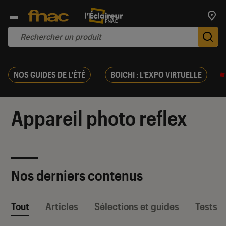
Trouv
De
NOS GUIDES DE L'ÉTÉ
BOICHI : L'EXPO VIRTUELLE
Appareil photo reflex
Nos derniers contenus
Tout
Articles
Sélections et guides
Tests