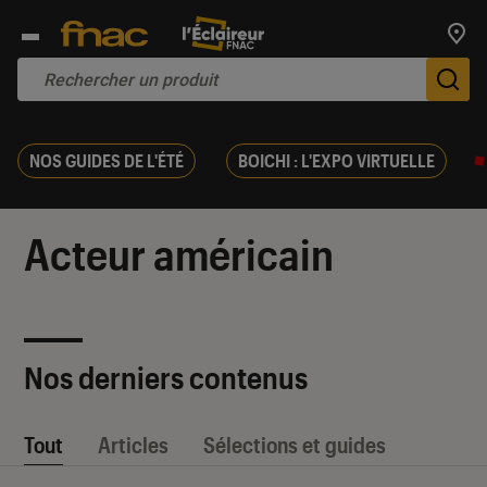
Trouv
De
NOS GUIDES DE L'ÉTÉ
BOICHI : L'EXPO VIRTUELLE
Acteur américain
Nos derniers contenus
Tout
Articles
Sélections et guides