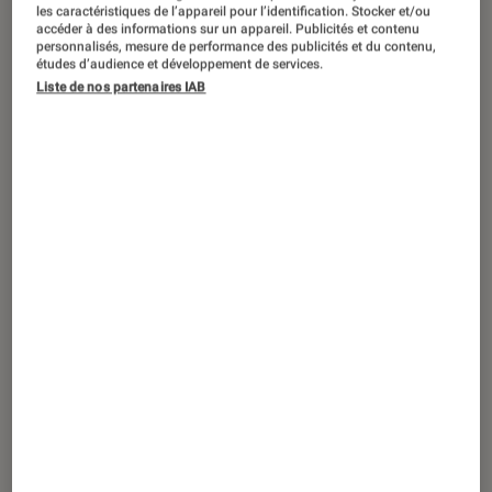
SÉLECTION
les caractéristiques de l’appareil pour l’identification. Stocker et/ou
accéder à des informations sur un appareil. Publicités et contenu
Cinéma
•
28 juin 2023
personnalisés, mesure de performance des publicités et du contenu,
études d’audience et développement de services.
Les meilleurs films de l’inquiétant Mads
Liste de nos partenaires IAB
Mikkelsen