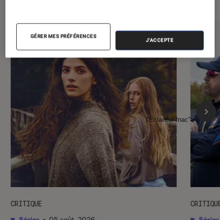
GÉRER MES PRÉFÉRENCES
J'ACCEPTE
l'Éclaireur fnac">
CRITIQUE
CRITIQU
Séries
•
05 août. 2026
Séries