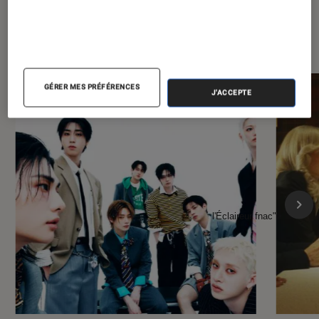
À la une de
VOIR TOUT
l'Éclaireur FNAC
GÉRER MES PRÉFÉRENCES
J'ACCEPTE
l'Éclaireur fnac">