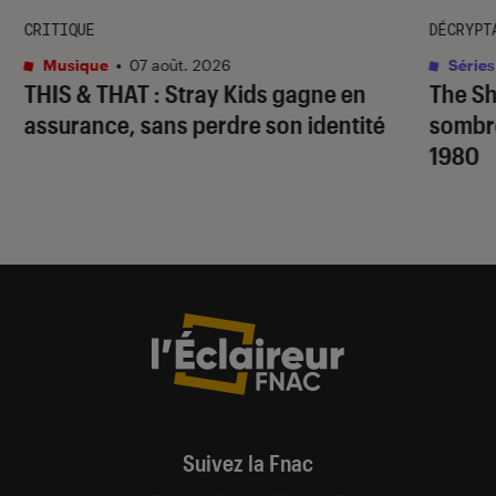
CRITIQUE
DÉCRYPT
Musique
•
07 août. 2026
Séries
THIS & THAT
: Stray Kids gagne en
The S
assurance, sans perdre son identité
sombr
1980
Suivez la Fnac