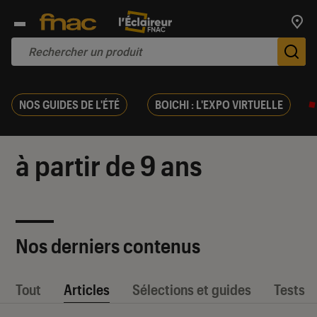
Trouv
De
NOS GUIDES DE L'ÉTÉ
BOICHI : L'EXPO VIRTUELLE
à partir de 9 ans
Nos derniers contenus
Tout
Articles
Sélections et guides
Tests