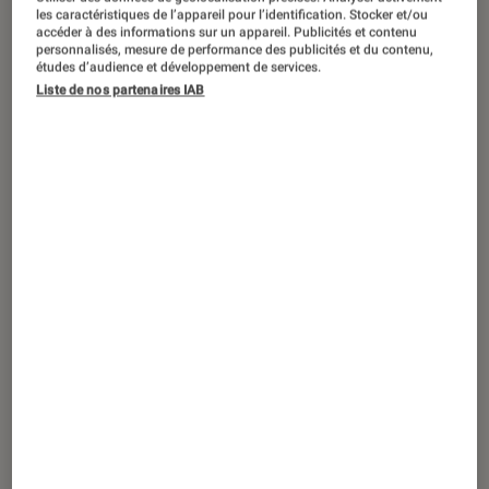
DÉCRYPTAGE
les caractéristiques de l’appareil pour l’identification. Stocker et/ou
accéder à des informations sur un appareil. Publicités et contenu
Jeux vidéo
•
25 nov. 2016
personnalisés, mesure de performance des publicités et du contenu,
Pokémon Soleil et Lune : les
études d’audience et développement de services.
Liste de nos partenaires IAB
indispensables Nintendo