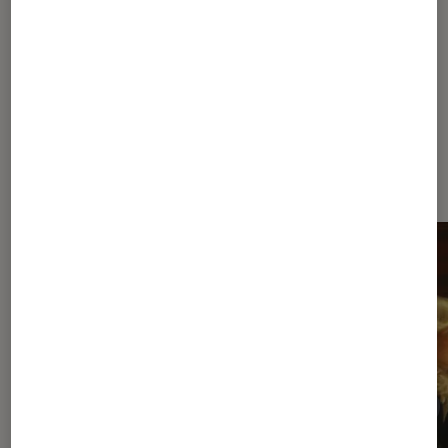
À la une de
VOIR TOUT
l'Éclaireur FNAC
l'Éclaireur fnac">