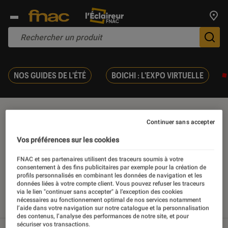
Trouv
De
NOS GUIDES DE L'ÉTÉ
BOICHI : L'EXPO VIRTUELLE
à partir de 9 ans
Continuer sans accepter
Vos préférences sur les cookies
FNAC et ses partenaires utilisent des traceurs soumis à votre
consentement à des fins publicitaires par exemple pour la création de
Nos derniers contenus
profils personnalisés en combinant les données de navigation et les
données liées à votre compte client. Vous pouvez refuser les traceurs
via le lien "continuer sans accepter" à l’exception des cookies
nécessaires au fonctionnement optimal de nos services notamment
Tout
Articles
Sélections et guides
Tests
l’aide dans votre navigation sur notre catalogue et la personnalisation
des contenus, l’analyse des performances de notre site, et pour
sécuriser vos transactions.