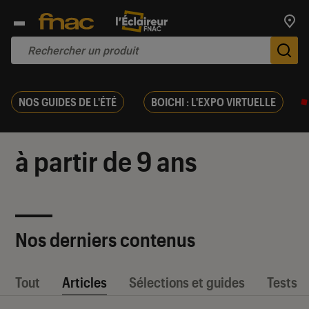
Trouv
De
NOS GUIDES DE L'ÉTÉ
BOICHI : L'EXPO VIRTUELLE
à partir de 9 ans
Nos derniers contenus
Tout
Articles
Sélections et guides
Tests