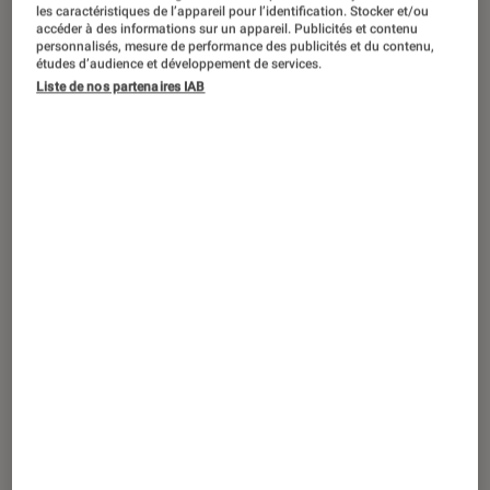
DÉCRYPTAGE
les caractéristiques de l’appareil pour l’identification. Stocker et/ou
accéder à des informations sur un appareil. Publicités et contenu
Livres / BD
•
09 déc. 2022
personnalisés, mesure de performance des publicités et du contenu,
études d’audience et développement de services.
Élève porté disparu : tous les mystères
Liste de nos partenaires IAB
du Cluedo Harry Potter en images