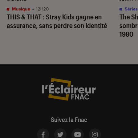
Musique
•
12H20
Séries
THIS & THAT
: Stray Kids gagne en
The S
assurance, sans perdre son identité
sombr
1980
Suivez la Fnac