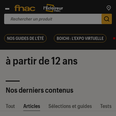
Trouv
De
NOS GUIDES DE L'ÉTÉ
BOICHI : L'EXPO VIRTUELLE
à partir de 12 ans
Nos derniers contenus
Tout
Articles
Sélections et guides
Tests