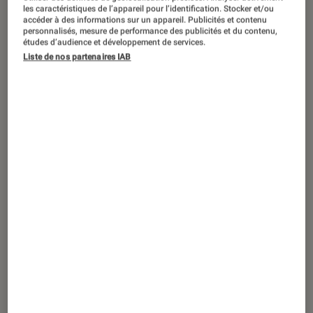
CRITIQUE
les caractéristiques de l’appareil pour l’identification. Stocker et/ou
accéder à des informations sur un appareil. Publicités et contenu
Livres / BD
•
27 juin 2019
personnalisés, mesure de performance des publicités et du contenu,
études d’audience et développement de services.
Magic Charly, l’apprenti magicier d’Aix-
Liste de nos partenaires IAB
en-Provence