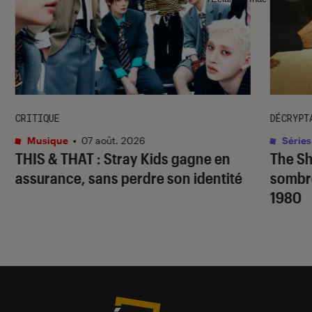
CRITIQUE
DÉCRYPT
Musique
•
07 août. 2026
Séries
THIS & THAT
: Stray Kids gagne en
The S
assurance, sans perdre son identité
sombr
1980