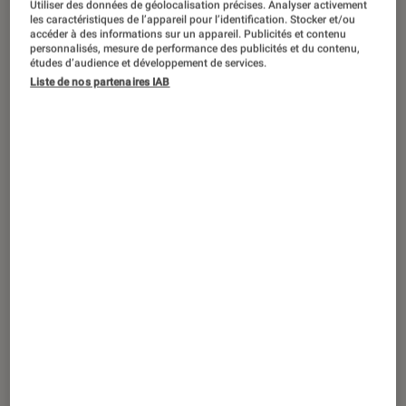
Utiliser des données de géolocalisation précises. Analyser activement
SÉLECTION
les caractéristiques de l’appareil pour l’identification. Stocker et/ou
accéder à des informations sur un appareil. Publicités et contenu
Livres / BD
•
13 jan. 2026
personnalisés, mesure de performance des publicités et du contenu,
Le top des nouveautés de février Polar
études d’audience et développement de services.
Liste de nos partenaires IAB