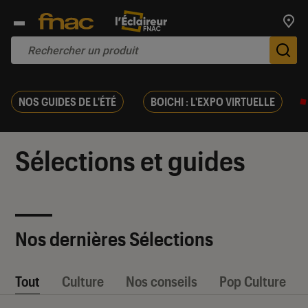
Trouv
De
NOS GUIDES DE L'ÉTÉ
BOICHI : L'EXPO VIRTUELLE
Sélections et guides
Nos dernières Sélections
Tout
Culture
Nos conseils
Pop Culture