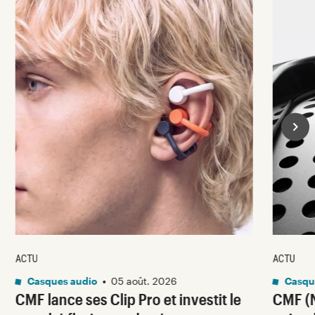
ACTU
ACTU
Casques audio
•
05 août. 2026
Casqu
CMF lance ses Clip Pro et investit le
CMF (N