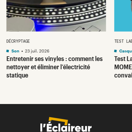
DÉCRYPTAGE
TEST LA
Son
•
23 juil. 2026
Casqu
Entretenir ses vinyles : comment les
Test 
nettoyer et éliminer l’électricité
MOMEN
statique
conva