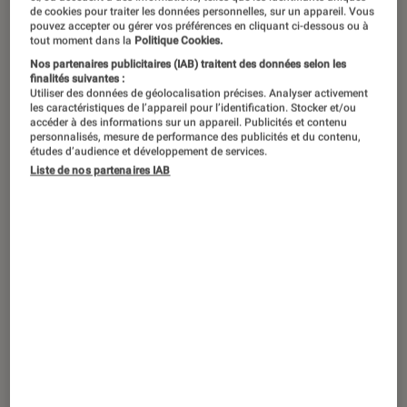
de cookies pour traiter les données personnelles, sur un appareil. Vous
pouvez accepter ou gérer vos préférences en cliquant ci-dessous ou à
À chaque début de mois, retrouvez ici
tout moment dans la
Politique Cookies.
les principales sorties jeux vidéo. Ce
Nos partenaires publicitaires (IAB) traitent des données selon les
finalités suivantes :
mois d’août 2026 est marqué par la
Utiliser des données de géolocalisation précises. Analyser activement
les caractéristiques de l’appareil pour l’identification. Stocker et/ou
sortie de Beast of Reincarnation,
accéder à des informations sur un appareil. Publicités et contenu
personnalisés, mesure de performance des publicités et du contenu,
développé par le studio derrière les
études d’audience et développement de services.
jeux Pokémon, mais aussi Marvel
Liste de nos partenaires IAB
Tokon : Fighting Souls ou encore
Resonance : A plague Tale Legacy.
Introduction
Quelles sont les prochaines sorties de jeux
vidéo ? Vous trouverez ici
les dates de sortie
et
toutes les informations à connaître sur
les
nouveaux jeux PC,
PS4
,
PS5
,
Xbox One
,
Xbox