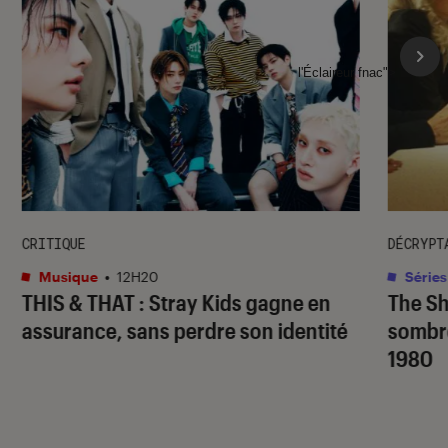
l'Éclaireur fnac">
CRITIQUE
DÉCRYPT
Musique
•
12H20
Séries
THIS & THAT
: Stray Kids gagne en
The S
assurance, sans perdre son identité
sombr
1980