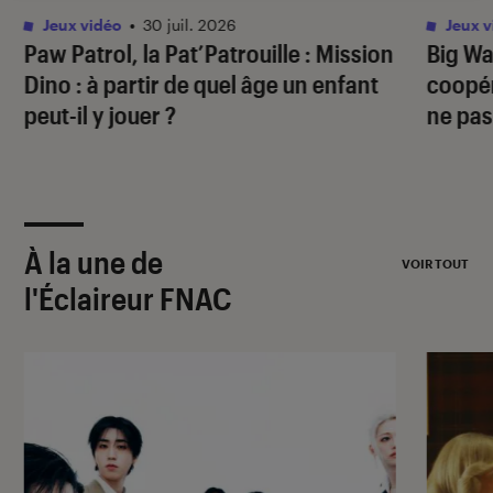
Jeux vidéo
•
30 juil. 2026
Jeux v
Paw Patrol, la Pat’Patrouille : Mission
Big Wa
Dino
: à partir de quel âge un enfant
coopér
peut-il y jouer ?
ne pas
À la une de
VOIR TOUT
l'Éclaireur FNAC