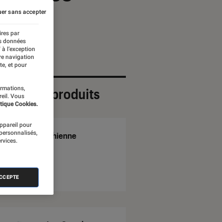
er sans accepter
ires par
es données
 à l’exception
re navigation
te, et pour
ormations,
ection de produits
reil. Vous
tique Cookies.
appareil pour
 personnalisés,
Chienne
rvices.
ACCEPTE