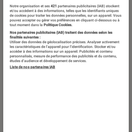
Il existe deux catégories d’appareils
Notre organisation et ses
421
partenaires publicitaires (IAB) stockent
photo instantanés : les appareils photo
et/ou accèdent à des informations, telles que les identifiants uniques
de cookies pour traiter les données personnelles, sur un appareil. Vous
argentiques, à l’ancienne, avec une
pouvez accepter ou gérer vos préférences en cliquant ci-dessous ou à
tout moment dans la
Politique Cookies.
pellicule comme les célèbres Polaroid
Nos partenaires publicitaires (IAB) traitent des données selon les
de l’époque, et nous avons la nouvelle
finalités suivantes :
Utiliser des données de géolocalisation précises. Analyser activement
génération d’appareils instantanés qui
les caractéristiques de l’appareil pour l’identification. Stocker et/ou
accéder à des informations sur un appareil. Publicités et contenu
sont les appareils photo numériques
personnalisés, mesure de performance des publicités et du contenu,
études d’audience et développement de services.
avec une imprimante intégrée.
Liste de nos partenaires IAB
Introduction
A cela s’ajoutent deux types d’impressions
dans les appareils photo numériques
instantanés, ceux qui utilisent une pellicule
comme les appareils argentiques instantanées,
Fujifilm par exemple, et ceux qui utilisent les
papiers photos Zink (zéro encre), une