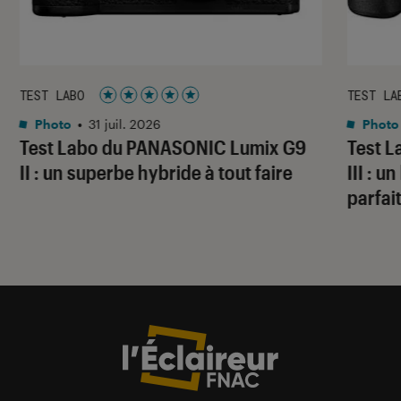
TEST LABO
TEST LA
Noté 5 étoiles sur 5
Photo
•
31 juil. 2026
Photo
Test Labo du PANASONIC Lumix G9
Test 
II : un superbe hybride à tout faire
III : 
parfai