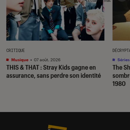
l'Éclaireur fnac">
CRITIQUE
DÉCRYPT
Musique
•
07 août. 2026
Séries
THIS & THAT
: Stray Kids gagne en
The S
assurance, sans perdre son identité
sombr
1980