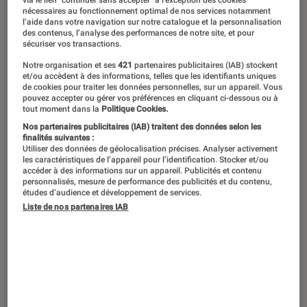
Aucun écran aussi bon soit-il ne
nécessaires au fonctionnement optimal de nos services notamment
saurait retranscrire fidèlement la
l’aide dans votre navigation sur notre catalogue et la personnalisation
des contenus, l’analyse des performances de notre site, et pour
saveur et l’histoire d’une photo.
sécuriser vos transactions.
Pourtant, aujourd’hui, les photos sont
Notre organisation et ses
421
partenaires publicitaires (IAB) stockent
et/ou accèdent à des informations, telles que les identifiants uniques
souvent visionnées sur un petit écran
de cookies pour traiter les données personnelles, sur un appareil. Vous
pouvez accepter ou gérer vos préférences en cliquant ci-dessous ou à
de smartphone ou perdues dans un
tout moment dans la
Politique Cookies.
dossier au fond de son ordinateur.
Nos partenaires publicitaires (IAB) traitent des données selon les
finalités suivantes :
D’où la nécessité d’imprimer ses
Utiliser des données de géolocalisation précises. Analyser activement
les caractéristiques de l’appareil pour l’identification. Stocker et/ou
images sur papier. Pour cela, voici 5
accéder à des informations sur un appareil. Publicités et contenu
personnalisés, mesure de performance des publicités et du contenu,
imprimantes idéales pour profiter de
études d’audience et développement de services.
vos images.
Liste de nos partenaires IAB
Introduction
Le choix d’une
imprimante photo
dépend de
plusieurs facteurs importants afin de trouver
celle qui correspond le mieux à vos besoins.