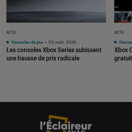
ACTU
ACTU
Consoles de jeu
•
03 août. 2026
Consol
Les consoles Xbox Series subissent
Xbox C
une hausse de prix radicale
gratui