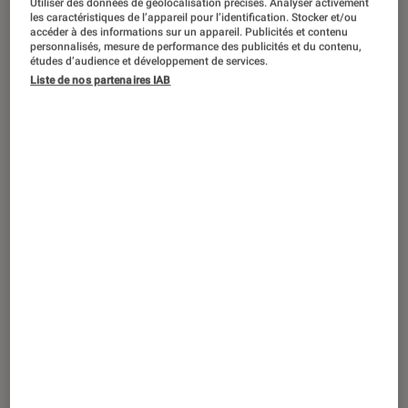
Utiliser des données de géolocalisation précises. Analyser activement
les caractéristiques de l’appareil pour l’identification. Stocker et/ou
de jouer confortablement à ses jeux
accéder à des informations sur un appareil. Publicités et contenu
vidéo favoris. Mais d’autres éléments
personnalisés, mesure de performance des publicités et du contenu,
études d’audience et développement de services.
rentrent en ligne de compte afin de lui
Liste de nos partenaires IAB
garantir une expérience de jeu
optimale, comme le clavier, la souris
ou… le casque. Découvrez notre
sélection de casques gaming et
remportez la victoire !
Introduction
Favorisant l’immersion dans un jeu, le casque
de gamer se doit d’être sélectionné avec soin.
Que vous soyez plus portés sur
la praticité
,
la