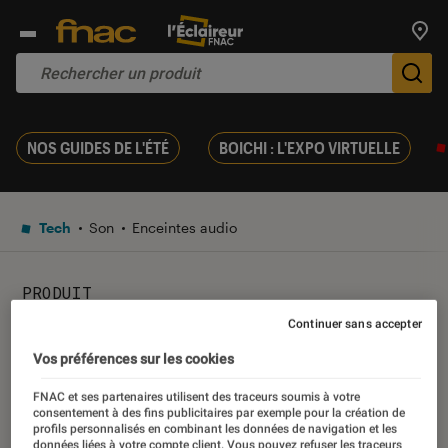
Trouv
De
NOS GUIDES DE L'ÉTÉ
BOICHI : L'EXPO VIRTUELLE
Tech
Son
Enceintes audio
PRODUIT
Continuer sans accepter
HARMAN-KARDON OMNI
Vos préférences sur les cookies
20+
FNAC et ses partenaires utilisent des traceurs soumis à votre
consentement à des fins publicitaires par exemple pour la création de
profils personnalisés en combinant les données de navigation et les
Marque :
HARMAN-KARDON
données liées à votre compte client. Vous pouvez refuser les traceurs