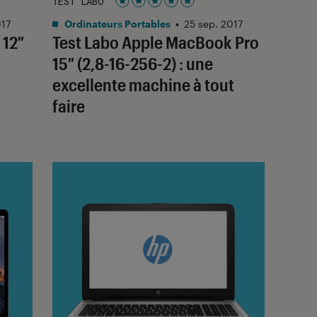
TEST LABO
Noté 5 étoiles sur 5
017
Ordinateurs Portables
•
25 sep. 2017
 12″
Test Labo Apple MacBook Pro
15″ (2,8-16-256-2) : une
excellente machine à tout
faire