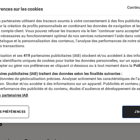
est quoi ?
Baromètre SAV
Labo Fnac : Le Podcast
Continu
rences sur les cookies
 partenaires utilisent des traceurs soumis à votre consentement à des fins publicita
r la création de profils personnalisés en combinant les données de navigation et l
e compte client. Vous pouvez refuser les traceurs via le lien "continuer sans accepter"
 nécessaires au fonctionnement optimal de nos services notamment l’aide dans vot
bo Fnac ! Créé en 1972, le Labo Fnac est
atalogue et la personnalisation des contenus, l’analyse des performances de notre si
s transactions.
référence absolue pour la richesse et
isation et ses
419
partenaires publicitaires (IAB) stockent et/ou accèdent à des inf
entifiques, pensés pour être compréhensibles
es identifiants uniques de cookies pour traiter les données personnelles, sur un appa
pter ou gérer vos préférences en cliquant ci-dessous ou à tout moment dans la
Poli
r en savoir plus,
voir notre charte
. Et pour
res publicitaires (IAB) traitent des données selon les finalités suivantes :
isitez notre
comparateur
.
 données de géolocalisation précises. Analyser activement les caractéristiques de l’
tion. Stocker et/ou accéder à des informations sur un appareil. Publicités et contenu
erformance des publicités et du contenu, études d’audience et développement de se
s partenaires IAB
S PRÉFÉRENCES
J'
s