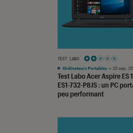
TEST LABO
Noté 2 étoiles sur 5
Ordinateurs Portables
•
25 sep. 2
Test Labo Acer Aspire ES 1
ES1-732-P8JS : un PC port
peu performant