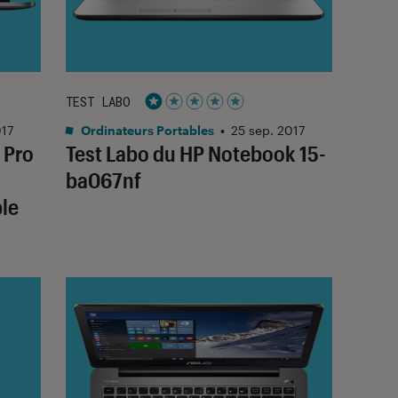
TEST LABO
Noté 1 étoiles sur 5
017
Ordinateurs Portables
•
25 sep. 2017
 Pro
Test Labo du HP Notebook 15-
ba067nf
ble