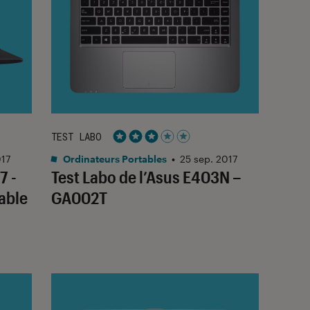
TEST LABO
Noté 3 étoiles sur 5
017
Ordinateurs Portables
•
25 sep. 2017
7 -
Test Labo de l’Asus E403N –
able
GA002T