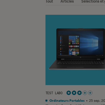
Tout
Articles
Sélections et
TEST LABO
Noté 3 étoiles sur 5
Ordinateurs Portables
•
25 sep. 2