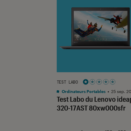
TEST LABO
Noté 1 étoiles sur 5
Ordinateurs Portables
•
25 sep. 2
Test Labo du Lenovo ide
320-17AST 80xw000sfr