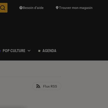
Besoin d’aide
Trouver mon magasin
Des suggestions de produits vont vous être proposées pendant vo
POP CULTURE
AGENDA
Flux RSS