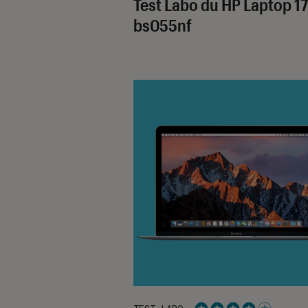
Test Labo du HP Laptop 17
bs055nf