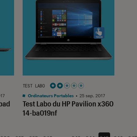
TEST LABO
Noté 2 étoiles sur 5
017
Ordinateurs Portables
•
25 sep. 2017
apad
Test Labo du HP Pavilion x360
14-ba019nf