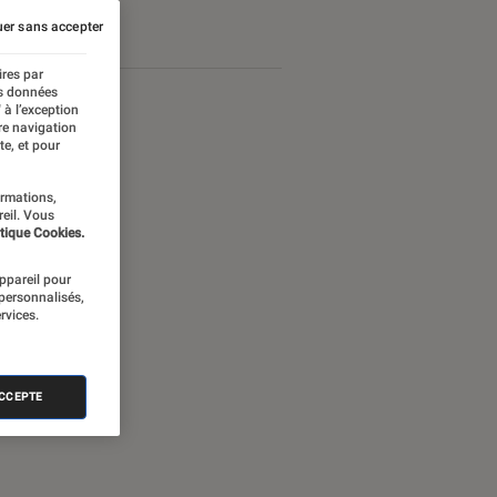
er sans accepter
ires par
es données
 à l’exception
re navigation
te, et pour
ormations,
reil. Vous
tique Cookies.
appareil pour
 personnalisés,
rvices.
ACCEPTE