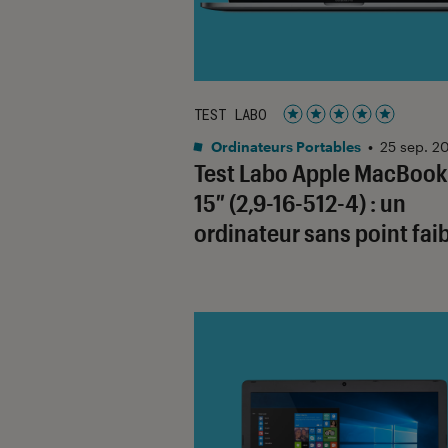
TEST LABO
Noté 5 étoiles sur 5
Ordinateurs Portables
•
25 sep. 2
Test Labo Apple MacBook
15″ (2,9-16-512-4) : un
ordinateur sans point fai