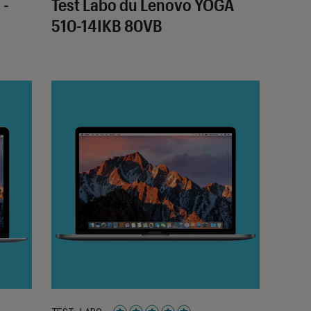
 -
Test Labo du Lenovo YOGA
510-14IKB 80VB