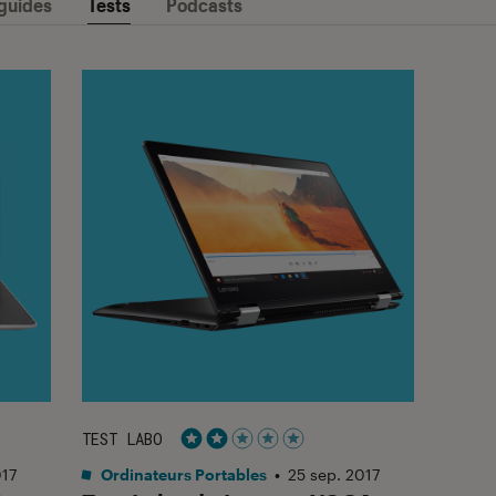
 guides
Tests
Podcasts
TEST LABO
Noté 2 étoiles sur 5
017
Ordinateurs Portables
•
25 sep. 2017