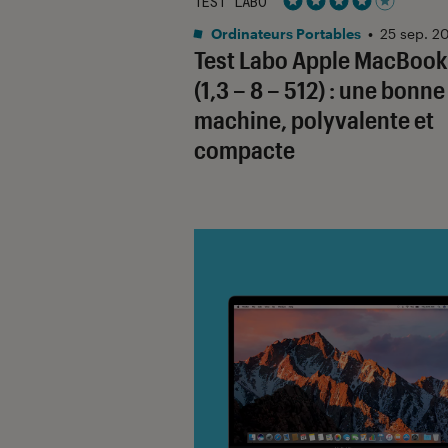
TEST LABO
Noté 4 étoiles sur 5
Ordinateurs Portables
•
25 sep. 2
Test Labo Apple MacBook
(1,3 – 8 – 512) : une bonne
machine, polyvalente et
compacte