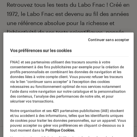
Introduction
Retrouvez tous les tests du Labo Fnac ! Créé en
1972, le Labo Fnac est devenu au fil des années
une référence absolue pour la richesse et
l’objectivité de ses tests scientifiques, pensés
Continuer sans accepter
pour être compréhensibles par le plus grand
nombre. Pour en savoir plus,
voir notre charte
.
Vos préférences sur les cookies
Et pour comparer tous les produits, visitez
FNAC et ses partenaires utilisent des traceurs soumis à votre
consentement à des fins publicitaires par exemple pour la création de
notre
comparateur
.
profils personnalisés en combinant les données de navigation et les
données liées à votre compte client. Vous pouvez refuser les traceurs
via le lien "continuer sans accepter" à l’exception des cookies
nécessaires au fonctionnement optimal de nos services notamment
l’aide dans votre navigation sur notre catalogue et la personnalisation
des contenus, l’analyse des performances de notre site, et pour
Nos derniers contenus
sécuriser vos transactions.
Notre organisation et ses
421
partenaires publicitaires (IAB) stockent
et/ou accèdent à des informations, telles que les identifiants uniques
Tout
Articles
Sélections et guides
Tests
de cookies pour traiter les données personnelles, sur un appareil. Vous
pouvez accepter ou gérer vos préférences en cliquant ci-dessous ou à
tout moment dans la
Politique Cookies.