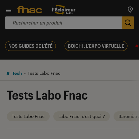
Trouv
De
NOS GUIDES DE L'ÉTÉ
BOICHI : L'EXPO VIRTUELLE
Tech
Tests Labo Fnac
Tests Labo Fnac
Tests Labo Fnac
Labo Fnac, c’est quoi ?
Baromètr