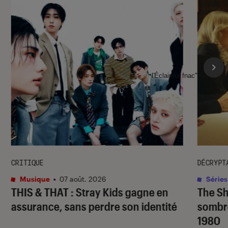
l'Éclaireur fnac">
CRITIQUE
DÉCRYPT
Musique
•
07 août. 2026
Séries
THIS & THAT
: Stray Kids gagne en
The S
assurance, sans perdre son identité
sombr
1980