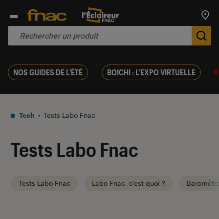
Trouv
De
NOS GUIDES DE L'ÉTÉ
BOICHI : L'EXPO VIRTUELLE
Tech
Tests Labo Fnac
Tests Labo Fnac
Tests Labo Fnac
Labo Fnac, c’est quoi ?
Baromètr