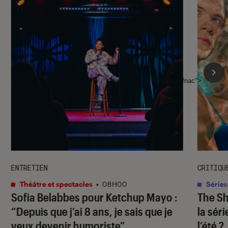
l'Éclaireur fnac">
ENTRETIEN
CRITIQU
Théâtre et spectacles
•
08H00
Séries
Sofia Belabbes pour
Ketchup Mayo
:
The S
“Depuis que j’ai 8 ans, je sais que je
la sér
veux devenir humoriste”
l’été ?