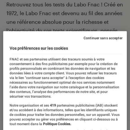
Introduction
Retrouvez tous les tests du Labo Fnac ! Créé en
1972, le Labo Fnac est devenu au fil des années
une référence absolue pour la richesse et
l’objectivité de ses tests scientifiques, pensés
Continuer sans accepter
pour être compréhensibles par le plus grand
nombre. Pour en savoir plus,
voir notre charte
.
Vos préférences sur les cookies
Et pour comparer tous les produits, visitez
FNAC et ses partenaires utilisent des traceurs soumis à votre
consentement à des fins publicitaires par exemple pour la création de
notre
comparateur
.
profils personnalisés en combinant les données de navigation et les
données liées à votre compte client. Vous pouvez refuser les traceurs
via le lien "continuer sans accepter" à l’exception des cookies
nécessaires au fonctionnement optimal de nos services notamment
l’aide dans votre navigation sur notre catalogue et la personnalisation
des contenus, l’analyse des performances de notre site, et pour
Nos derniers contenus
sécuriser vos transactions.
Notre organisation et ses
419
partenaires publicitaires (IAB) stockent
et/ou accèdent à des informations, telles que les identifiants uniques
Tout
Articles
Sélections et guides
Tests
de cookies pour traiter les données personnelles, sur un appareil. Vous
pouvez accepter ou gérer vos préférences en cliquant ci-dessous ou à
tout moment dans la
Politique Cookies.