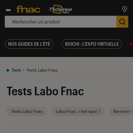
Trouv
De
NOS GUIDES DE L'ÉTÉ
BOICHI : L'EXPO VIRTUELLE
Tech
Tests Labo Fnac
Tests Labo Fnac
Tests Labo Fnac
Labo Fnac, c’est quoi ?
Baromètr