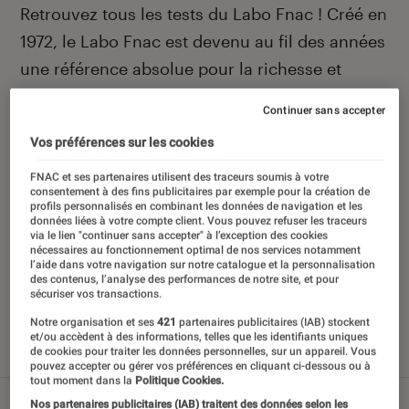
Introduction
Retrouvez tous les tests du Labo Fnac ! Créé en
1972, le Labo Fnac est devenu au fil des années
une référence absolue pour la richesse et
l’objectivité de ses tests scientifiques, pensés
Continuer sans accepter
pour être compréhensibles par le plus grand
Vos préférences sur les cookies
nombre. Pour en savoir plus,
voir notre charte
.
Et pour comparer tous les produits, visitez
FNAC et ses partenaires utilisent des traceurs soumis à votre
consentement à des fins publicitaires par exemple pour la création de
notre
comparateur
.
profils personnalisés en combinant les données de navigation et les
données liées à votre compte client. Vous pouvez refuser les traceurs
via le lien "continuer sans accepter" à l’exception des cookies
nécessaires au fonctionnement optimal de nos services notamment
l’aide dans votre navigation sur notre catalogue et la personnalisation
des contenus, l’analyse des performances de notre site, et pour
sécuriser vos transactions.
Nos derniers contenus
Notre organisation et ses
421
partenaires publicitaires (IAB) stockent
et/ou accèdent à des informations, telles que les identifiants uniques
de cookies pour traiter les données personnelles, sur un appareil. Vous
Tout
Articles
Sélections et guides
Tests
pouvez accepter ou gérer vos préférences en cliquant ci-dessous ou à
tout moment dans la
Politique Cookies.
Nos partenaires publicitaires (IAB) traitent des données selon les