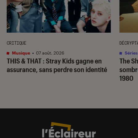
CRITIQUE
DÉCRYPT
Musique
•
07 août. 2026
Séries
THIS & THAT
: Stray Kids gagne en
The S
assurance, sans perdre son identité
sombr
1980