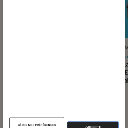
DÉCRYPTAGE
TEST LA
Son
•
23 juil. 2026
Casqu
Entretenir ses vinyles : comment les
Test 
nettoyer et éliminer l’électricité
MOMEN
statique
conva
À la une de
VOIR TOUT
l'Éclaireur FNAC
GÉRER MES PRÉFÉRENCES
J'ACCEPTE