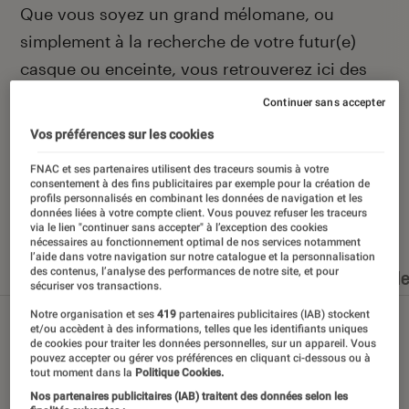
Introduction
Que vous soyez un grand mélomane, ou
simplement à la recherche de votre futur(e)
casque ou enceinte, vous retrouverez ici des
actualités et des conseils pour faire le meilleur
Continuer sans accepter
des choix.
Vos préférences sur les cookies
FNAC et ses partenaires utilisent des traceurs soumis à votre
consentement à des fins publicitaires par exemple pour la création de
profils personnalisés en combinant les données de navigation et les
Nos derniers contenus
données liées à votre compte client. Vous pouvez refuser les traceurs
via le lien "continuer sans accepter" à l’exception des cookies
nécessaires au fonctionnement optimal de nos services notamment
l’aide dans votre navigation sur notre catalogue et la personnalisation
des contenus, l’analyse des performances de notre site, et pour
Tout
Articles
Dossiers
Sélections et guid
sécuriser vos transactions.
Notre organisation et ses
419
partenaires publicitaires (IAB) stockent
et/ou accèdent à des informations, telles que les identifiants uniques
de cookies pour traiter les données personnelles, sur un appareil. Vous
pouvez accepter ou gérer vos préférences en cliquant ci-dessous ou à
tout moment dans la
Politique Cookies.
Nos partenaires publicitaires (IAB) traitent des données selon les