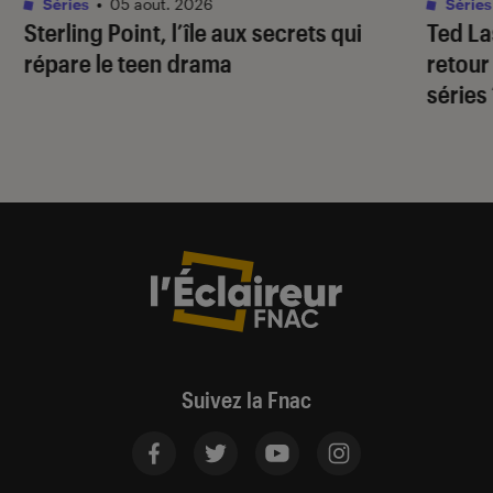
Séries
•
05 août. 2026
Séries
Sterling Point
, l’île aux secrets qui
Ted L
répare le teen drama
retour
séries
Suivez la Fnac