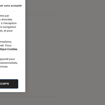
er sans accepter
ires par
es données
 à l’exception
re navigation
te, et pour
ormations,
reil. Vous
tique Cookies.
appareil pour
 personnalisés,
rvices.
ACCEPTE