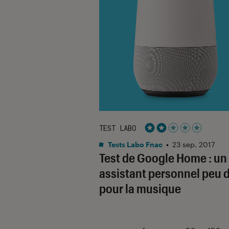
TEST LABO
Noté 2 étoiles sur 5
Tests Labo Fnac
•
23 sep. 2017
Test de Google Home : un
assistant personnel peu 
pour la musique