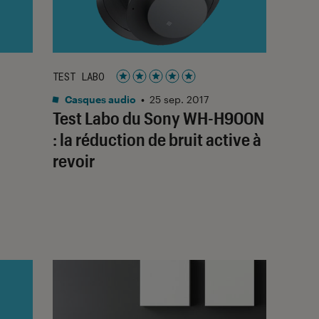
TEST LABO
Noté 5 étoiles sur 5
Casques audio
•
25 sep. 2017
Test Labo du Sony WH-H900N
: la réduction de bruit active à
revoir