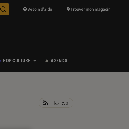
Besoin d’aide
Trouver mon magasin
Des suggestions de produits vont vous être proposées pendant vo
POP CULTURE
AGENDA
Flux RSS