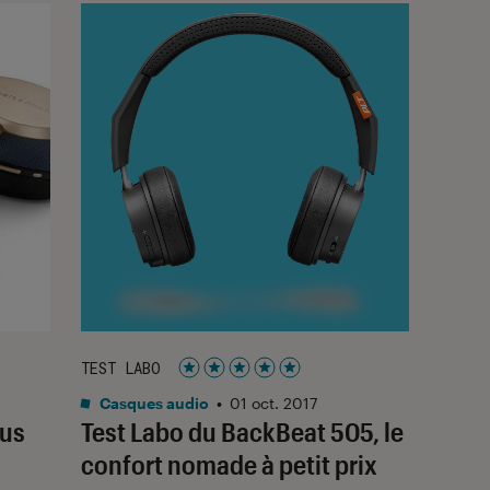
TEST LABO
Noté 5 étoiles sur 5
Casques audio
•
01 oct. 2017
lus
Test Labo du BackBeat 505, le
confort nomade à petit prix