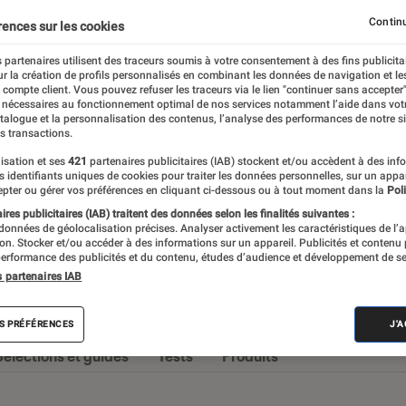
Chaines Hi-Fi
Enceintes audio
Stations audio
Continu
rences sur les cookies
 partenaires utilisent des traceurs soumis à votre consentement à des fins publicita
r la création de profils personnalisés en combinant les données de navigation et l
e compte client. Vous pouvez refuser les traceurs via le lien "continuer sans accepter"
 nécessaires au fonctionnement optimal de nos services notamment l’aide dans vot
omane, ou simplement à la recherche de
atalogue et la personnalisation des contenus, l’analyse des performances de notre si
s transactions.
nte, vous retrouverez ici des actualités et
isation et ses
421
partenaires publicitaires (IAB) stockent et/ou accèdent à des inf
lleur des choix.
es identifiants uniques de cookies pour traiter les données personnelles, sur un appa
pter ou gérer vos préférences en cliquant ci-dessous ou à tout moment dans la
Poli
res publicitaires (IAB) traitent des données selon les finalités suivantes :
 données de géolocalisation précises. Analyser activement les caractéristiques de l’
tion. Stocker et/ou accéder à des informations sur un appareil. Publicités et contenu
erformance des publicités et du contenu, études d’audience et développement de se
s partenaires IAB
s
S PRÉFÉRENCES
J'
Sélections et guides
Tests
Produits