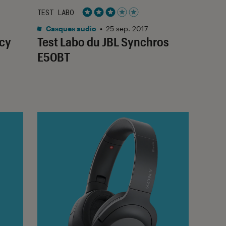
TEST LABO
Noté 3 étoiles sur 5
Casques audio
•
25 sep. 2017
ncy
Test Labo du JBL Synchros
E50BT