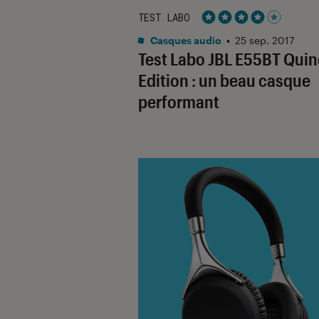
TEST LABO
Noté 4 étoiles sur 5
Casques audio
•
25 sep. 2017
Test Labo JBL E55BT Qui
Edition : un beau casque
performant