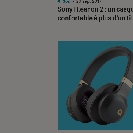
Son
•
29 sep. 2017
Sony H.ear on 2 : un casq
confortable à plus d’un ti