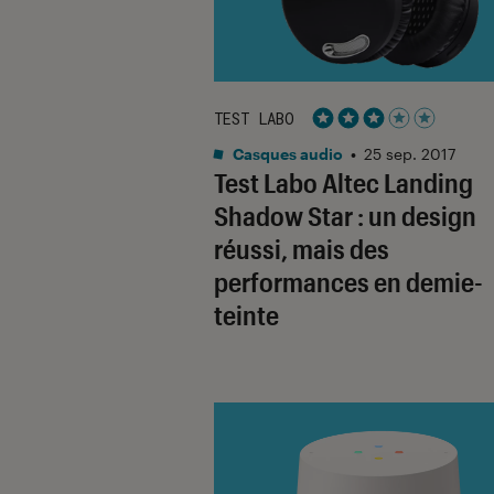
TEST LABO
Noté 3 étoiles sur 5
Casques audio
•
25 sep. 2017
Test Labo Altec Landing
Shadow Star : un design
réussi, mais des
performances en demie-
teinte