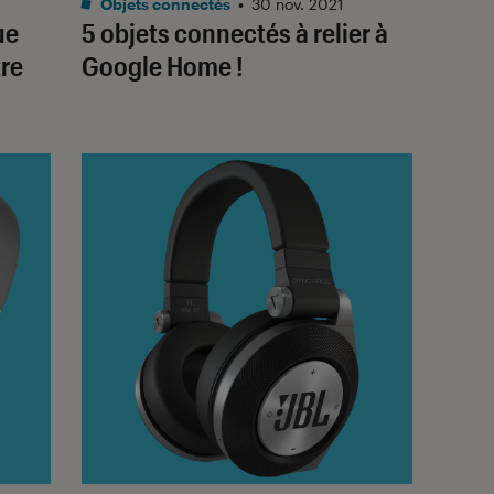
Objets connectés
•
30 nov. 2021
ue
5 objets connectés à relier à
tre
Google Home !