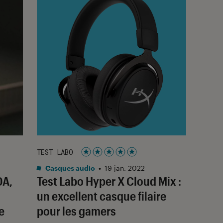
TEST LABO
Noté 5 étoiles sur 5
Casques audio
•
19 jan. 2022
0A,
Test Labo Hyper X Cloud Mix :
un excellent casque filaire
e
pour les gamers