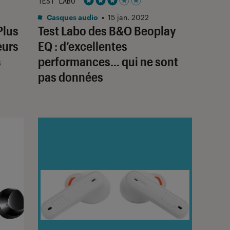
TEST LABO
Noté 3 étoiles sur 5
Casques audio
•
15 jan. 2022
Plus
Test Labo des B&O Beoplay
eurs
EQ : d’excellentes
s
performances… qui ne sont
pas données