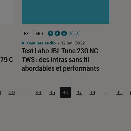
TEST LABO
Noté 3 étoiles sur 5
Casques audio
•
12 jan. 2022
Test Labo JBL Tune 230 NC
79 €
TWS : des intras sans fil
abordables et performants
0
30
...
44
45
46
47
48
...
80