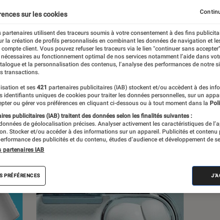
Continu
rences sur les cookies
 partenaires utilisent des traceurs soumis à votre consentement à des fins publicita
r la création de profils personnalisés en combinant les données de navigation et l
s
e compte client. Vous pouvez refuser les traceurs via le lien "continuer sans accepter"
 nécessaires au fonctionnement optimal de nos services notamment l’aide dans vot
atalogue et la personnalisation des contenus, l’analyse des performances de notre si
s transactions.
 guides
Tests
Produits
isation et ses
421
partenaires publicitaires (IAB) stockent et/ou accèdent à des inf
es identifiants uniques de cookies pour traiter les données personnelles, sur un appa
pter ou gérer vos préférences en cliquant ci-dessous ou à tout moment dans la
Poli
res publicitaires (IAB) traitent des données selon les finalités suivantes :
 données de géolocalisation précises. Analyser activement les caractéristiques de l’
tion. Stocker et/ou accéder à des informations sur un appareil. Publicités et contenu
erformance des publicités et du contenu, études d’audience et développement de se
s partenaires IAB
S PRÉFÉRENCES
J'