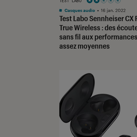
TEST LABO
Noté 2 étoiles sur 5
Casques audio
•
16 jan. 2022
Test Labo Sennheiser CX 
True Wireless : des écout
sans fil aux performance
assez moyennes