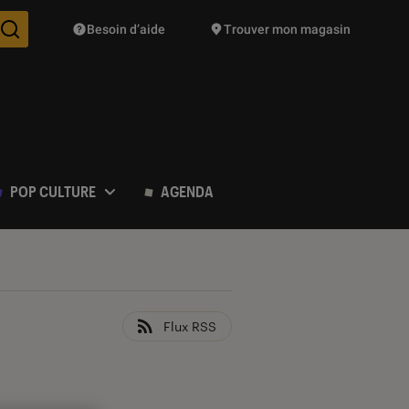
Besoin d’aide
Trouver mon magasin
Des suggestions de produits vont vous être proposées pendant vo
POP CULTURE
AGENDA
Flux RSS