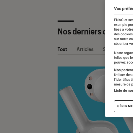
Vos préfé
FNAC et ses
exemple pou
Nos derniers contenu
liées à votr
des cookies
sur notre c
sécuriser vo
Tout
Articles
Sélections et
Notre organ
telles que l
pouvez acce
Nos partenai
Utiliser des
l’identifica
mesure de p
Liste de no
GÉRER ME