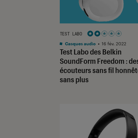
TEST LABO
Noté 2 étoiles sur 5
Casques audio
•
16 fév. 2022
Test Labo des Belkin
SoundForm Freedom : de
écouteurs sans fil honnêt
sans plus