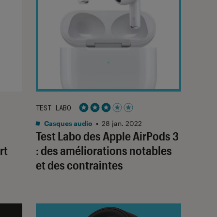
TEST LABO
Noté 3 étoiles sur 5
Casques audio
•
28 jan. 2022
Test Labo des Apple AirPods 3
rt
: des améliorations notables
et des contraintes