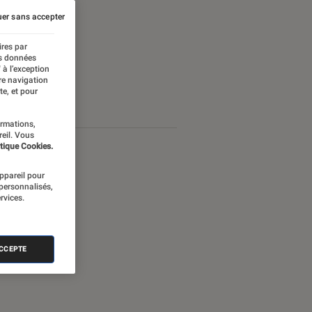
er sans accepter
ires par
es données
 à l’exception
re navigation
te, et pour
ormations,
reil. Vous
tique Cookies.
appareil pour
 personnalisés,
rvices.
ACCEPTE