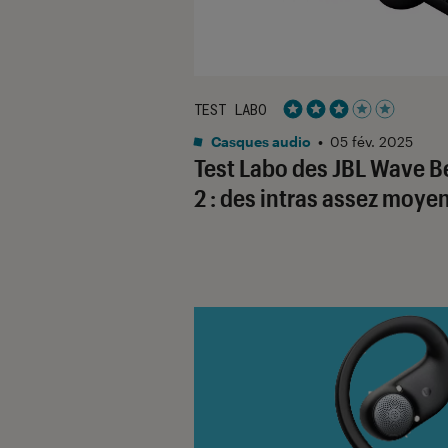
TEST LABO
Noté 3 étoiles sur 5
Casques audio
•
05 fév. 2025
Test Labo des JBL Wave 
2 : des intras assez moye