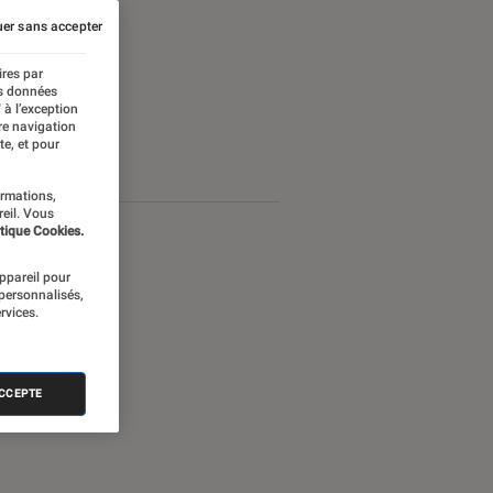
er sans accepter
ires par
es données
 à l’exception
re navigation
te, et pour
ormations,
reil. Vous
tique Cookies.
appareil pour
 personnalisés,
rvices.
ACCEPTE