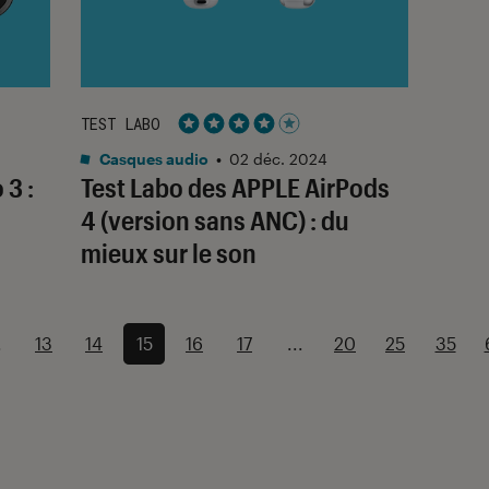
TEST LABO
Noté 4 étoiles sur 5
Casques audio
•
02 déc. 2024
 3 :
Test Labo des APPLE AirPods
4 (version sans ANC) : du
mieux sur le son
.
13
14
15
16
17
...
20
25
35