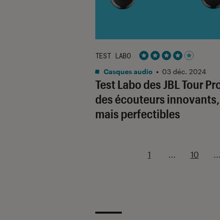
TEST LABO
Noté 4 étoiles sur 5
Casques audio
•
03 déc. 2024
Test Labo des JBL Tour Pro
des écouteurs innovants,
mais perfectibles
1
...
10
..