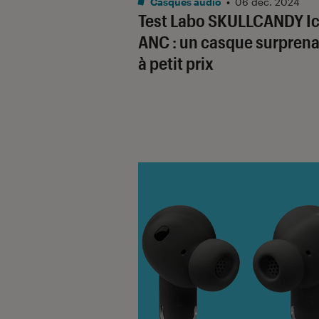
Casques audio
•
06 déc. 2024
Test Labo SKULLCANDY I
ANC : un casque surprena
à petit prix