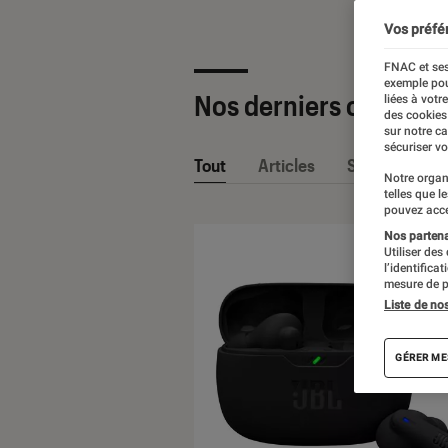
Vos préfé
FNAC et ses
exemple pou
Nos derniers contenu
liées à votr
des cookies
sur notre c
sécuriser vo
Tout
Articles
Sélections et
Notre organ
telles que l
pouvez acce
Nos partenai
Utiliser des
l’identifica
mesure de p
Liste de no
GÉRER ME