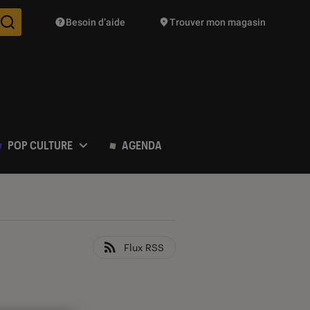
Besoin d’aide
Trouver mon magasin
Des suggestions de produits vont vous être proposées pendant vo
POP CULTURE
AGENDA
Flux RSS