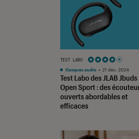
TEST LABO
Noté 4 étoiles sur 5
Casques audio
•
21 déc. 2024
Test Labo des JLAB Jbuds
Open Sport : des écouteu
ouverts abordables et
efficaces