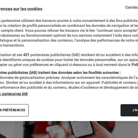
Continu
rences sur les cookies
 partenaires utilisent des traceurs soumis à votre consentement à des fins publicita
r la création de profils personnalisés en combinant les données de navigation et l
s
e compte client. Vous pouvez refuser les traceurs via le lien "continuer sans accepter"
 nécessaires au fonctionnement optimal de nos services notamment l’aide dans vot
atalogue et la personnalisation des contenus, l’analyse des performances de notre si
s transactions.
 guides
Tests
Produits
isation et ses
421
partenaires publicitaires (IAB) stockent et/ou accèdent à des inf
es identifiants uniques de cookies pour traiter les données personnelles, sur un appa
pter ou gérer vos préférences en cliquant ci-dessous ou à tout moment dans la
Poli
res publicitaires (IAB) traitent des données selon les finalités suivantes :
 données de géolocalisation précises. Analyser activement les caractéristiques de l’
tion. Stocker et/ou accéder à des informations sur un appareil. Publicités et contenu
erformance des publicités et du contenu, études d’audience et développement de se
s partenaires IAB
S PRÉFÉRENCES
J'