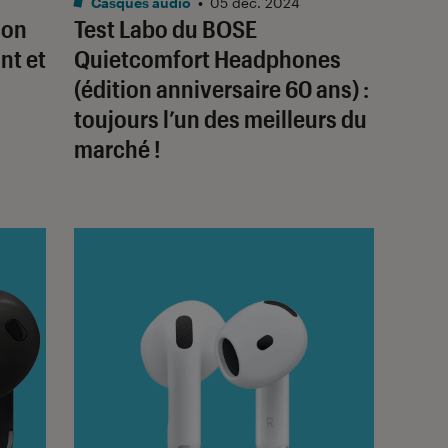
Casques audio
•
05 déc. 2024
con
Test Labo du BOSE
nt et
Quietcomfort Headphones
(édition anniversaire 60 ans) :
toujours l’un des meilleurs du
marché !