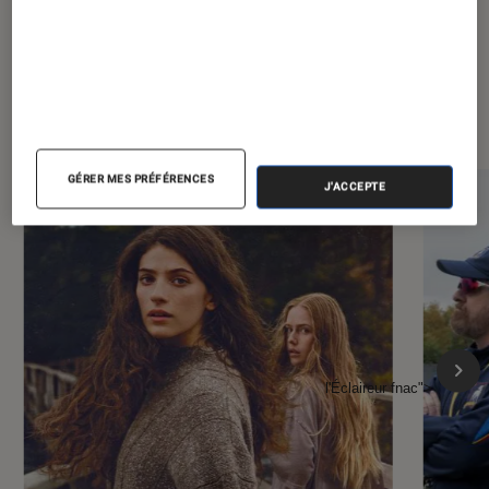
À la une de
VOIR TOUT
l'Éclaireur FNAC
GÉRER MES PRÉFÉRENCES
J'ACCEPTE
l'Éclaireur fnac">