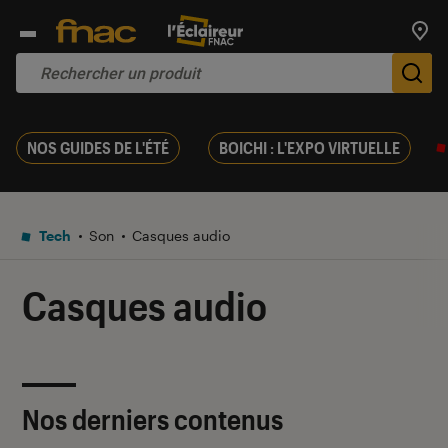
Trouv
De
NOS GUIDES DE L'ÉTÉ
BOICHI : L'EXPO VIRTUELLE
Tech
Son
Casques audio
Casques audio
Nos derniers contenus