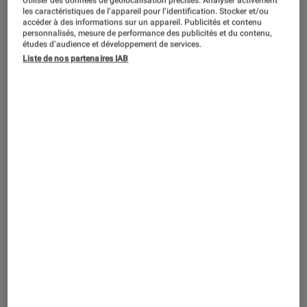
Utiliser des données de géolocalisation précises. Analyser activement
les caractéristiques de l’appareil pour l’identification. Stocker et/ou
accéder à des informations sur un appareil. Publicités et contenu
personnalisés, mesure de performance des publicités et du contenu,
études d’audience et développement de services.
TEST LABO
Liste de nos partenaires IAB
Noté 5 étoiles sur 5
Casques audio
•
16 nov. 2016
Test Labo Sennheiser HD 25-1 II : un
excellent casque filaire