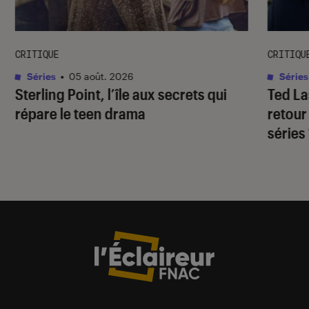
CRITIQUE
CRITIQU
Séries
•
05 août. 2026
Séries
Sterling Point
, l’île aux secrets qui
Ted L
répare le teen drama
retour
séries