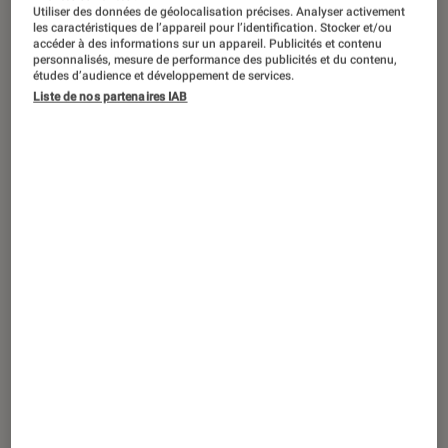
Utiliser des données de géolocalisation précises. Analyser activement
les caractéristiques de l’appareil pour l’identification. Stocker et/ou
accéder à des informations sur un appareil. Publicités et contenu
personnalisés, mesure de performance des publicités et du contenu,
études d’audience et développement de services.
ACTU
Liste de nos partenaires IAB
Smartphones Android
•
09 mar. 2020
Android 10 : la mise à jour arrive sur le
Xiaomi Mi A2 Lite et bientôt sur l’Asus
ROG Phone II