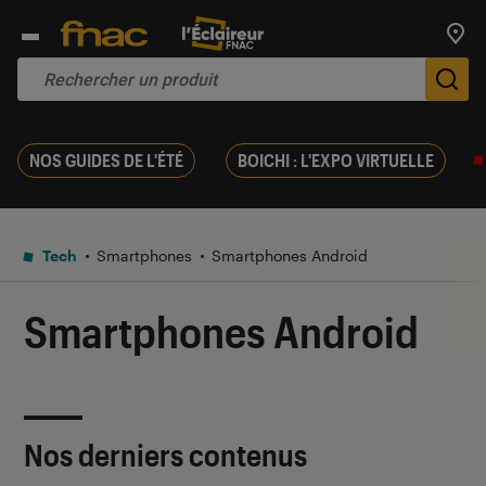
Trouv
De
NOS GUIDES DE L'ÉTÉ
BOICHI : L'EXPO VIRTUELLE
Tech
Smartphones
Smartphones Android
Smartphones Android
Nos derniers contenus