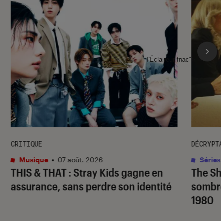
l'Éclaireur fnac">
CRITIQUE
DÉCRYPT
Musique
•
07 août. 2026
Séries
THIS & THAT
: Stray Kids gagne en
The S
assurance, sans perdre son identité
sombr
1980