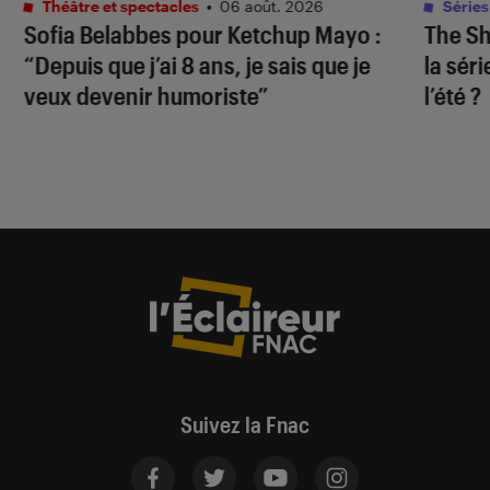
Théâtre et spectacles
•
06 août. 2026
Séries
Sofia Belabbes pour
Ketchup Mayo
:
The S
“Depuis que j’ai 8 ans, je sais que je
la sér
veux devenir humoriste”
l’été ?
Suivez la Fnac