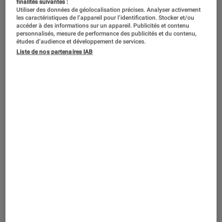
finalités suivantes :
Utiliser des données de géolocalisation précises. Analyser activement
les caractéristiques de l’appareil pour l’identification. Stocker et/ou
accéder à des informations sur un appareil. Publicités et contenu
personnalisés, mesure de performance des publicités et du contenu,
PRISE EN MAIN
études d’audience et développement de services.
Liste de nos partenaires IAB
Smartphones Android
•
01 sep. 2025
Prise en main du Fairphone 6 : un
smartphone éthique, atypique et
séduisant