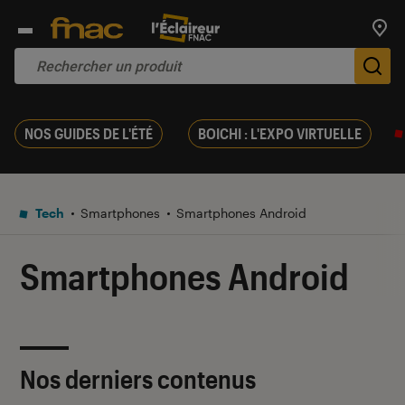
Trouv
De
NOS GUIDES DE L'ÉTÉ
BOICHI : L'EXPO VIRTUELLE
Tech
Smartphones
Smartphones Android
Smartphones Android
Nos derniers contenus