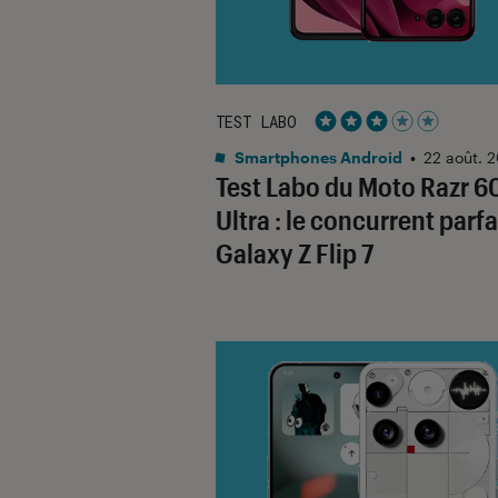
TEST LABO
Noté 3 étoiles sur 5
Smartphones Android
•
22 août. 
Test Labo du Moto Razr 6
Ultra : le concurrent parfa
Galaxy Z Flip 7