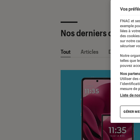
Vos préfé
FNAC et ses
exemple pou
Nos derniers contenu
liées à votr
des cookies
sur notre c
sécuriser vo
Tout
Articles
Dossiers
Notre organ
telles que l
pouvez acce
Nos partenai
Utiliser des
l’identifica
mesure de p
Liste de no
GÉRER ME