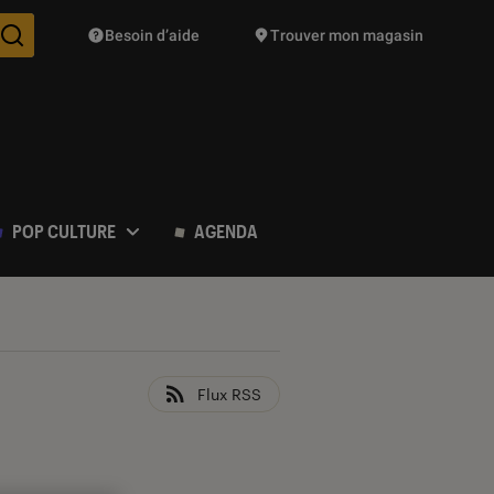
Besoin d’aide
Trouver mon magasin
Des suggestions de produits vont vous être proposées pendant vo
POP CULTURE
AGENDA
Flux RSS