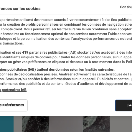
Continu
rences sur les cookies
 partenaires utilisent des traceurs soumis à votre consentement à des fins publicita
r la création de profils personnalisés en combinant les données de navigation et l
s
e compte client. Vous pouvez refuser les traceurs via le lien "continuer sans accepter"
 nécessaires au fonctionnement optimal de nos services notamment l’aide dans vot
atalogue et la personnalisation des contenus, l’analyse des performances de notre si
s transactions.
Sélections et guides
Tests
Produits
isation et ses
419
partenaires publicitaires (IAB) stockent et/ou accèdent à des inf
es identifiants uniques de cookies pour traiter les données personnelles, sur un appa
pter ou gérer vos préférences en cliquant ci-dessous ou à tout moment dans la
Poli
res publicitaires (IAB) traitent des données selon les finalités suivantes :
 données de géolocalisation précises. Analyser activement les caractéristiques de l’
tion. Stocker et/ou accéder à des informations sur un appareil. Publicités et contenu
erformance des publicités et du contenu, études d’audience et développement de se
s partenaires IAB
S PRÉFÉRENCES
J'