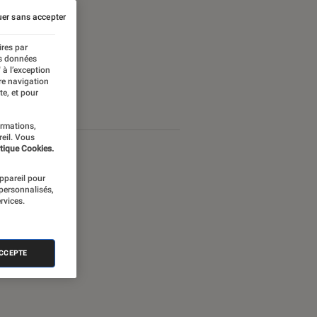
er sans accepter
ires par
es données
 à l’exception
re navigation
te, et pour
ormations,
reil. Vous
tique Cookies.
appareil pour
 personnalisés,
rvices.
ACCEPTE