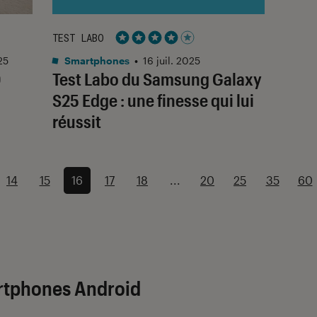
TEST LABO
Noté 4 étoiles sur 5
25
Smartphones
•
16 juil. 2025
0
Test Labo du Samsung Galaxy
u
S25 Edge : une finesse qui lui
réussit
14
15
16
17
18
...
20
25
35
60
artphones Android