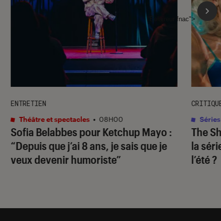
l'Éclaireur fnac">
ENTRETIEN
CRITIQU
Théâtre et spectacles
•
08H00
Séries
Sofia Belabbes pour
Ketchup Mayo
:
The S
“Depuis que j’ai 8 ans, je sais que je
la sér
veux devenir humoriste”
l’été ?