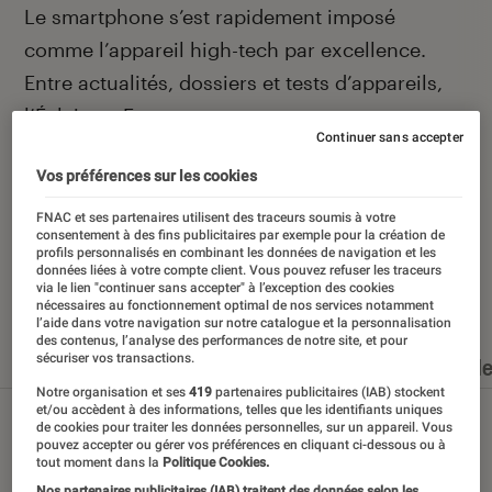
Introduction
Le smartphone s’est rapidement imposé
comme l’appareil high-tech par excellence.
Entre actualités, dossiers et tests d’appareils,
l’Éclaireur Fnac vous accompagne et vous
Continuer sans accepter
conseille quand vient le moment de changer de
Vos préférences sur les cookies
téléphone portable.
FNAC et ses partenaires utilisent des traceurs soumis à votre
consentement à des fins publicitaires par exemple pour la création de
profils personnalisés en combinant les données de navigation et les
données liées à votre compte client. Vous pouvez refuser les traceurs
via le lien "continuer sans accepter" à l’exception des cookies
Nos derniers contenus
nécessaires au fonctionnement optimal de nos services notamment
l’aide dans votre navigation sur notre catalogue et la personnalisation
des contenus, l’analyse des performances de notre site, et pour
sécuriser vos transactions.
Tout
Articles
Dossiers
Sélections et guid
Notre organisation et ses
419
partenaires publicitaires (IAB) stockent
et/ou accèdent à des informations, telles que les identifiants uniques
de cookies pour traiter les données personnelles, sur un appareil. Vous
pouvez accepter ou gérer vos préférences en cliquant ci-dessous ou à
tout moment dans la
Politique Cookies.
Nos partenaires publicitaires (IAB) traitent des données selon les