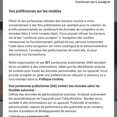
Continuer sans accepter
21 septembre 2023
・
Par
Damien Fregoli
Vos préférences sur les cookies
FNAC et ses partenaires utilisent des traceurs soumis à votre
consentement à des fins publicitaires par exemple pour la création de
profils personnalisés en combinant les données de navigation et les
données liées à votre compte client. Vous pouvez refuser les traceurs
via le lien "continuer sans accepter" à l’exception des cookies
nécessaires au fonctionnement optimal de nos services notamment
l’aide dans votre navigation sur notre catalogue et la personnalisation
des contenus, l’analyse des performances de notre site, et pour
sécuriser vos transactions.
Notre organisation et ses
421
partenaires publicitaires (IAB) stockent
et/ou accèdent à des informations, telles que les identifiants uniques
de cookies pour traiter les données personnelles, sur un appareil. Vous
pouvez accepter ou gérer vos préférences en cliquant ci-dessous ou à
tout moment dans la
Politique Cookies.
Nos partenaires publicitaires (IAB) traitent des données selon les
finalités suivantes :
Utiliser des données de géolocalisation précises. Analyser activement
les caractéristiques de l’appareil pour l’identification. Stocker et/ou
accéder à des informations sur un appareil. Publicités et contenu
personnalisés, mesure de performance des publicités et du contenu,
Sorti l'an dernier, l'iPhone 14 était porté aux nues pour sa
études d’audience et développement de services.
réparabilité.
©Pierre Crochart/L'Éclaireur
Liste de nos partenaires IAB