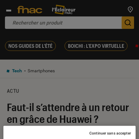
Trouv
De
NOS GUIDES DE L'ÉTÉ
BOICHI : L'EXPO VIRTUELLE
Tech
Smartphones
ACTU
Faut-il s’attendre à un retour
en grâce de Huawei ?
Continuer sans accepter
21 septembre 2023
・
Par
Damien Fregoli