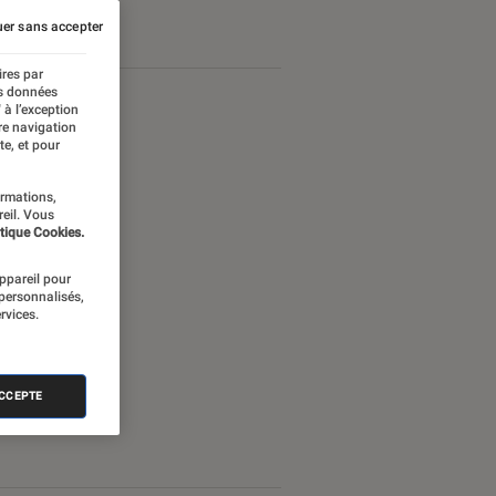
Android
er sans accepter
ires par
es données
 à l’exception
re navigation
te, et pour
ormations,
reil. Vous
tique Cookies.
appareil pour
 personnalisés,
rvices.
ACCEPTE