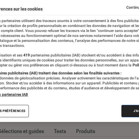
Constructeurs
iPhone
Opérateurs
Smartphones 
Continu
rences sur les cookies
 partenaires utilisent des traceurs soumis à votre consentement à des fins publicita
r la création de profils personnalisés en combinant les données de navigation et l
e compte client. Vous pouvez refuser les traceurs via le lien "continuer sans accepter"
 nécessaires au fonctionnement optimal de nos services notamment l’aide dans vot
nt imposé comme l’appareil high-tech par
atalogue et la personnalisation des contenus, l’analyse des performances de notre si
s transactions.
ossiers et tests d’appareils, l’Éclaireur Fnac
isation et ses
419
partenaires publicitaires (IAB) stockent et/ou accèdent à des inf
seille quand vient le moment de changer
es identifiants uniques de cookies pour traiter les données personnelles, sur un appa
pter ou gérer vos préférences en cliquant ci-dessous ou à tout moment dans la
Poli
res publicitaires (IAB) traitent des données selon les finalités suivantes :
 données de géolocalisation précises. Analyser activement les caractéristiques de l’
tion. Stocker et/ou accéder à des informations sur un appareil. Publicités et contenu
erformance des publicités et du contenu, études d’audience et développement de se
s partenaires IAB
s
S PRÉFÉRENCES
J'
Sélections et guides
Tests
Produits