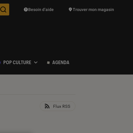
Besoin d’aide
Trouver mon magasin
Des suggestions de produits vont vous être proposées pendant vo
POP CULTURE
AGENDA
Flux RSS