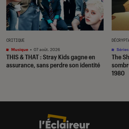
CRITIQUE
DÉCRYPT
Musique
•
07 août. 2026
Séries
THIS & THAT
: Stray Kids gagne en
The S
assurance, sans perdre son identité
sombr
1980