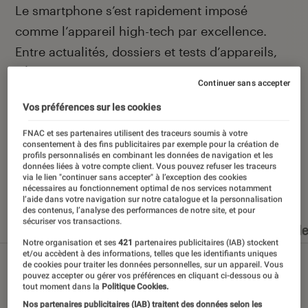
Introduction
Le smartphone s’est rapidement imposé
comme l’appareil high-tech par excellence.
Entre actualités, dossiers et tests d’appareils,
l’Éclaireur Fnac vous accompagne et vous
Continuer sans accepter
conseille quand vient le moment de changer de
Vos préférences sur les cookies
téléphone portable.
FNAC et ses partenaires utilisent des traceurs soumis à votre
consentement à des fins publicitaires par exemple pour la création de
profils personnalisés en combinant les données de navigation et les
données liées à votre compte client. Vous pouvez refuser les traceurs
via le lien "continuer sans accepter" à l’exception des cookies
Nos derniers contenus
nécessaires au fonctionnement optimal de nos services notamment
l’aide dans votre navigation sur notre catalogue et la personnalisation
des contenus, l’analyse des performances de notre site, et pour
sécuriser vos transactions.
Tout
Articles
Dossiers
Sélections et guid
Notre organisation et ses
421
partenaires publicitaires (IAB) stockent
et/ou accèdent à des informations, telles que les identifiants uniques
de cookies pour traiter les données personnelles, sur un appareil. Vous
pouvez accepter ou gérer vos préférences en cliquant ci-dessous ou à
tout moment dans la
Politique Cookies.
Nos partenaires publicitaires (IAB) traitent des données selon les