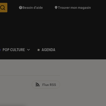
Besoin d’aide
Trouver mon magasin
Des suggestions de produits vont vous être proposées pendant vo
POP CULTURE
AGENDA
Flux RSS