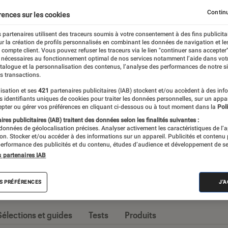
Constructeurs
iPhone
Opérateurs
Smartphones 
Continu
rences sur les cookies
 partenaires utilisent des traceurs soumis à votre consentement à des fins publicita
r la création de profils personnalisés en combinant les données de navigation et l
e compte client. Vous pouvez refuser les traceurs via le lien "continuer sans accepter"
 nécessaires au fonctionnement optimal de nos services notamment l’aide dans vot
nt imposé comme l’appareil high-tech par
atalogue et la personnalisation des contenus, l’analyse des performances de notre si
s transactions.
ossiers et tests d’appareils, l’Éclaireur Fnac
isation et ses
421
partenaires publicitaires (IAB) stockent et/ou accèdent à des inf
seille quand vient le moment de changer
es identifiants uniques de cookies pour traiter les données personnelles, sur un appa
pter ou gérer vos préférences en cliquant ci-dessous ou à tout moment dans la
Poli
res publicitaires (IAB) traitent des données selon les finalités suivantes :
 données de géolocalisation précises. Analyser activement les caractéristiques de l’
tion. Stocker et/ou accéder à des informations sur un appareil. Publicités et contenu
erformance des publicités et du contenu, études d’audience et développement de se
s partenaires IAB
s
S PRÉFÉRENCES
J'
Sélections et guides
Tests
Produits