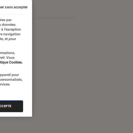
Android
er sans accepter
ires par
es données
 à l’exception
re navigation
te, et pour
ormations,
reil. Vous
tique Cookies.
appareil pour
 personnalisés,
rvices.
ACCEPTE