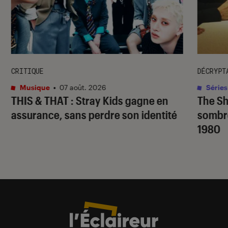
CRITIQUE
DÉCRYPT
Musique
•
07 août. 2026
Séries
THIS & THAT
: Stray Kids gagne en
The S
assurance, sans perdre son identité
sombr
1980