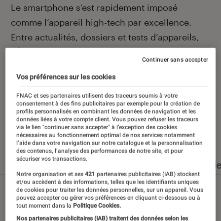
Introduction
Le smartphone s’est rapidement imposé
comme l’appareil high-tech par excellence.
Entre actualités, dossiers et tests d’appareils,
l’Éclaireur Fnac vous accompagne et vous
Continuer sans accepter
conseille quand vient le moment de changer de
Vos préférences sur les cookies
téléphone portable.
FNAC et ses partenaires utilisent des traceurs soumis à votre
consentement à des fins publicitaires par exemple pour la création de
profils personnalisés en combinant les données de navigation et les
données liées à votre compte client. Vous pouvez refuser les traceurs
via le lien "continuer sans accepter" à l’exception des cookies
Nos derniers contenus
nécessaires au fonctionnement optimal de nos services notamment
l’aide dans votre navigation sur notre catalogue et la personnalisation
des contenus, l’analyse des performances de notre site, et pour
sécuriser vos transactions.
Tout
Articles
Dossiers
Sélections et guid
Notre organisation et ses
421
partenaires publicitaires (IAB) stockent
et/ou accèdent à des informations, telles que les identifiants uniques
de cookies pour traiter les données personnelles, sur un appareil. Vous
pouvez accepter ou gérer vos préférences en cliquant ci-dessous ou à
tout moment dans la
Politique Cookies.
Nos partenaires publicitaires (IAB) traitent des données selon les