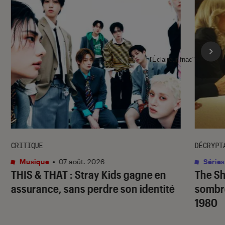
l'Éclaireur fnac">
CRITIQUE
DÉCRYPT
Musique
•
07 août. 2026
Séries
THIS & THAT
: Stray Kids gagne en
The S
assurance, sans perdre son identité
sombr
1980