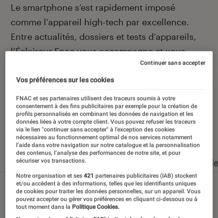
Introduction
Le smartphone s’est rapidement imposé
comme l’appareil high-tech par excellence.
Entre actualités, dossiers et tests d’appareils,
l’Éclaireur Fnac vous accompagne et vous
Continuer sans accepter
conseille quand vient le moment de changer de
téléphone portable.
Vos préférences sur les cookies
FNAC et ses partenaires utilisent des traceurs soumis à votre
consentement à des fins publicitaires par exemple pour la création de
profils personnalisés en combinant les données de navigation et les
données liées à votre compte client. Vous pouvez refuser les traceurs
Nos derniers contenus
via le lien "continuer sans accepter" à l’exception des cookies
nécessaires au fonctionnement optimal de nos services notamment
l’aide dans votre navigation sur notre catalogue et la personnalisation
des contenus, l’analyse des performances de notre site, et pour
Tout
Articles
Dossiers
Sélections et guid
sécuriser vos transactions.
Notre organisation et ses
421
partenaires publicitaires (IAB) stockent
et/ou accèdent à des informations, telles que les identifiants uniques
de cookies pour traiter les données personnelles, sur un appareil. Vous
pouvez accepter ou gérer vos préférences en cliquant ci-dessous ou à
tout moment dans la
Politique Cookies.