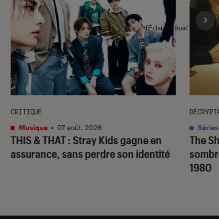
l'Éclaireur fnac">
CRITIQUE
DÉCRYPT
Musique
•
07 août. 2026
Séries
THIS & THAT
: Stray Kids gagne en
The S
assurance, sans perdre son identité
sombr
1980