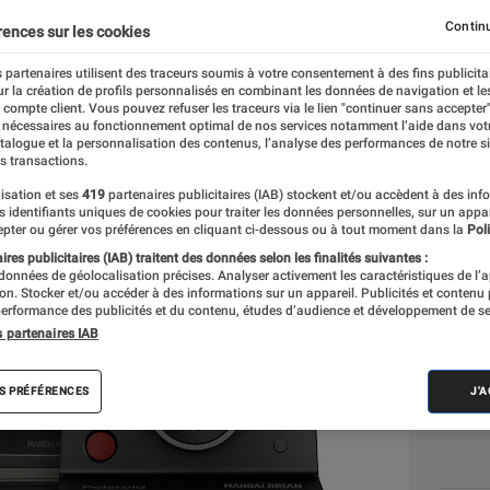
r 2022 – Plus de 30 % d
Continu
rences sur les cookies
l photo instantané Polar
 partenaires utilisent des traceurs soumis à votre consentement à des fins publicita
r la création de profils personnalisés en combinant les données de navigation et l
e compte client. Vous pouvez refuser les traceurs via le lien "continuer sans accepter"
 nécessaires au fonctionnement optimal de nos services notamment l’aide dans vot
e
atalogue et la personnalisation des contenus, l’analyse des performances de notre si
s transactions.
isation et ses
419
partenaires publicitaires (IAB) stockent et/ou accèdent à des inf
es identifiants uniques de cookies pour traiter les données personnelles, sur un appa
Les
pter ou gérer vos préférences en cliquant ci-dessous ou à tout moment dans la
Poli
res publicitaires (IAB) traitent des données selon les finalités suivantes :
 données de géolocalisation précises. Analyser activement les caractéristiques de l’
tion. Stocker et/ou accéder à des informations sur un appareil. Publicités et contenu
erformance des publicités et du contenu, études d’audience et développement de se
s partenaires IAB
S PRÉFÉRENCES
J'