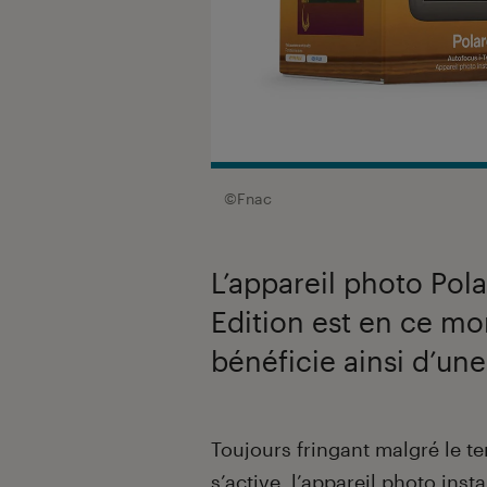
©Fnac
L’appareil photo Po
Edition est en ce mo
bénéficie ainsi d’un
Introduction
Toujours fringant malgré le t
s’active, l’appareil photo ins