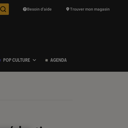
Besoin d’aide
Trouver mon magasin
Des suggestions de produits vont vous être proposées pendant vo
POP CULTURE
AGENDA