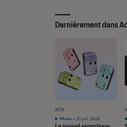
Dernièrement dans A
ACTU
A
o
•
21 nov. 2025
Photo
•
21 juil. 2026
 décline son
Le nouvel argentique