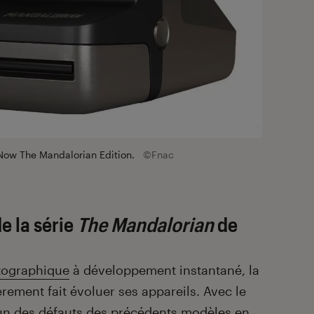
 Now The Mandalorian Edition.
©Fnac
e la série
The Mandalorian
de
tographique
à développement instantané, la
rement fait évoluer ses appareils. Avec le
l’un des défauts des précédents modèles en