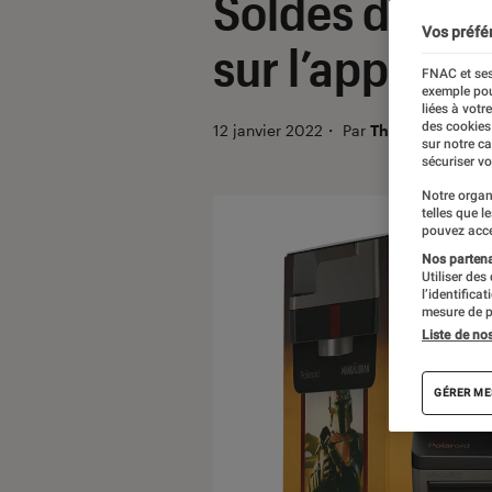
Soldes d’hive
Vos préfé
sur l’apparei
FNAC et ses
exemple pou
liées à votr
des cookies
12 janvier 2022
・
Par
Thomas Estimbr
sur notre c
sécuriser vo
Notre organ
telles que l
pouvez acce
Nos partenai
Utiliser des
l’identifica
mesure de p
Liste de no
GÉRER ME