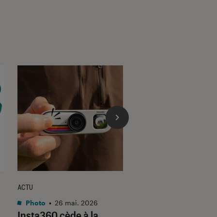
ACTU
ACTU
Photo
•
26 mai. 2026
Photo
•
10 mar. 2026
Insta360 cède à la
Le nouvel apparei