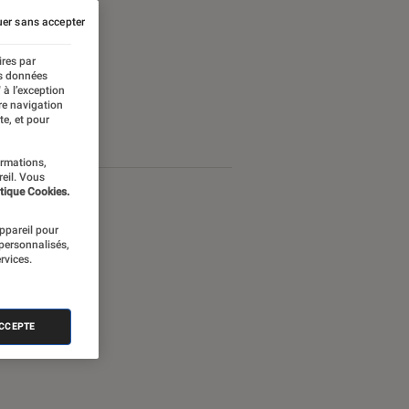
er sans accepter
ires par
es données
 à l’exception
re navigation
te, et pour
ormations,
reil. Vous
tique Cookies.
appareil pour
 personnalisés,
rvices.
ACCEPTE