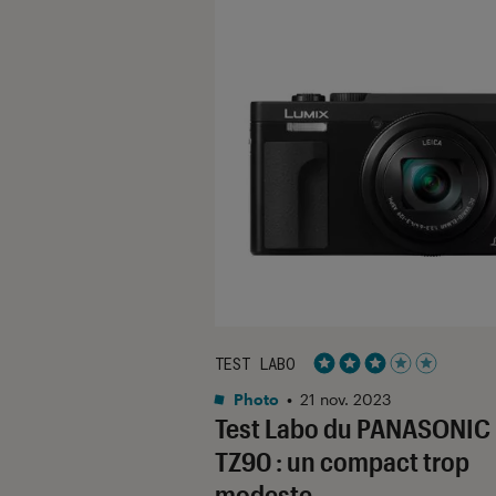
TEST LABO
Noté 3 étoiles sur 5
Photo
•
21 nov. 2023
Test Labo du PANASONIC
TZ90 : un compact trop
modeste