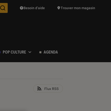
Besoin d’aide
Trouver mon magasin
Des suggestions de produits vont vous être proposées pendant vo
POP CULTURE
AGENDA
Flux RSS