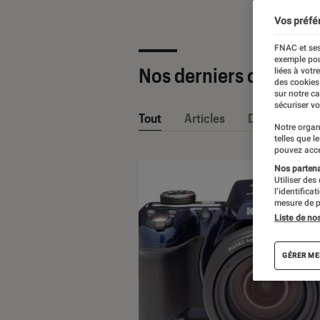
Vos préfé
FNAC et ses
exemple pou
Nos derniers contenu
liées à votr
des cookies
sur notre c
sécuriser vo
Tout
Articles
Dossiers
Notre organ
telles que l
pouvez acce
Nos partenai
Utiliser des
l’identifica
mesure de p
Liste de no
GÉRER ME