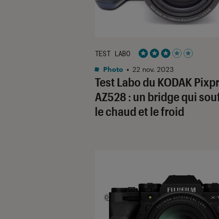
TEST LABO
Noté 3 étoiles sur 5
Photo
•
22 nov. 2023
Test Labo du KODAK Pixp
AZ528 : un bridge qui souf
le chaud et le froid