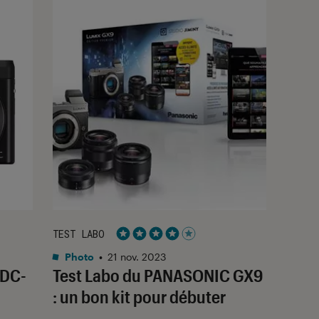
TEST LABO
Noté 4 étoiles sur 5
Photo
•
21 nov. 2023
 DC-
Test Labo du PANASONIC GX9
: un bon kit pour débuter