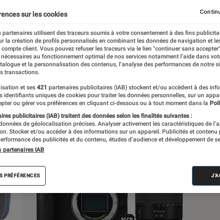
Continu
rences sur les cookies
 partenaires utilisent des traceurs soumis à votre consentement à des fins publicita
r la création de profils personnalisés en combinant les données de navigation et l
s
e compte client. Vous pouvez refuser les traceurs via le lien "continuer sans accepter"
 nécessaires au fonctionnement optimal de nos services notamment l’aide dans vot
atalogue et la personnalisation des contenus, l’analyse des performances de notre si
s transactions.
Tests
isation et ses
421
partenaires publicitaires (IAB) stockent et/ou accèdent à des inf
es identifiants uniques de cookies pour traiter les données personnelles, sur un appa
pter ou gérer vos préférences en cliquant ci-dessous ou à tout moment dans la
Poli
res publicitaires (IAB) traitent des données selon les finalités suivantes :
 données de géolocalisation précises. Analyser activement les caractéristiques de l’
tion. Stocker et/ou accéder à des informations sur un appareil. Publicités et contenu
erformance des publicités et du contenu, études d’audience et développement de se
s partenaires IAB
S PRÉFÉRENCES
J'