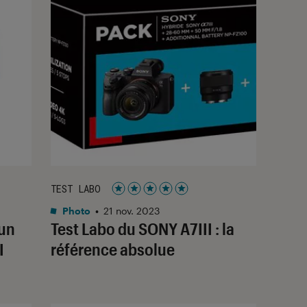
TEST LABO
Noté 5 étoiles sur 5
Photo
•
21 nov. 2023
 un
Test Labo du SONY A7III : la
I
référence absolue