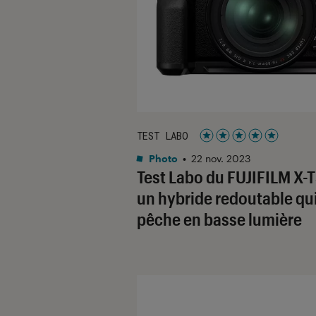
TEST LABO
Noté 5 étoiles sur 5
Photo
•
22 nov. 2023
Test Labo du FUJIFILM X-T
un hybride redoutable qu
pêche en basse lumière