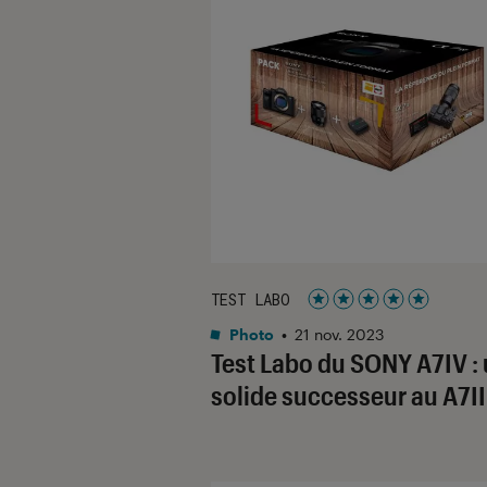
TEST LABO
Noté 5 étoiles sur 5
Photo
•
21 nov. 2023
Test Labo du SONY A7IV :
solide successeur au A7II