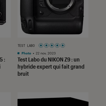
TEST LABO
Noté 5 étoiles sur 5
Photo
•
22 nov. 2023
5 :
Test Labo du NIKON Z9 : un
i
hybride expert qui fait grand
bruit