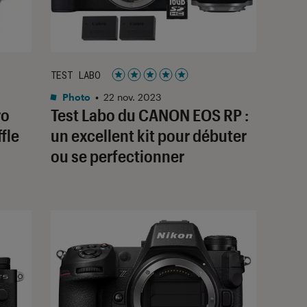
TEST LABO
Noté 5 étoiles sur 5
Photo
•
22 nov. 2023
ro
Test Labo du CANON EOS RP :
fle
un excellent kit pour débuter
ou se perfectionner