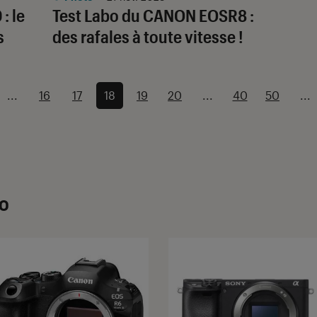
: le
Test Labo du CANON EOSR8 :
s
des rafales à toute vitesse !
...
16
17
18
19
20
...
40
50
...
to