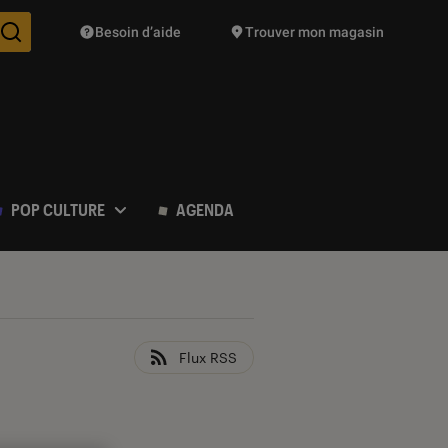
Besoin d’aide
Trouver mon magasin
Des suggestions de produits vont vous être proposées pendant vo
POP CULTURE
AGENDA
Flux RSS