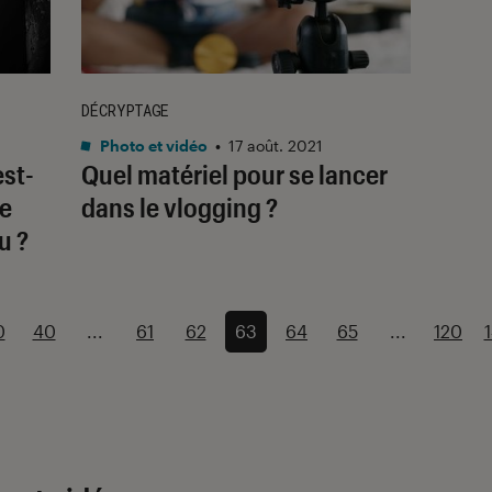
DÉCRYPTAGE
Photo et vidéo
•
17 août. 2021
st-
Quel matériel pour se lancer
de
dans le vlogging ?
u ?
0
40
...
61
62
63
64
65
...
120