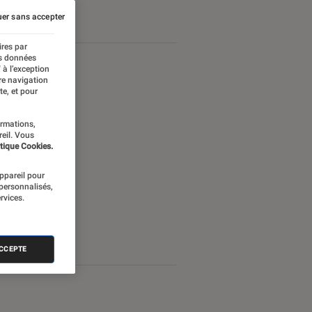
er sans accepter
ires par
es données
 à l’exception
re navigation
te, et pour
ormations,
reil. Vous
tique Cookies.
appareil pour
 personnalisés,
rvices.
ACCEPTE