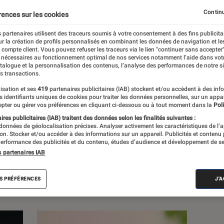
es
Drones
Photo
Vidéo
Continu
rences sur les cookies
 partenaires utilisent des traceurs soumis à votre consentement à des fins publicita
r la création de profils personnalisés en combinant les données de navigation et l
e compte client. Vous pouvez refuser les traceurs via le lien "continuer sans accepter"
 nécessaires au fonctionnement optimal de nos services notamment l’aide dans vot
uez rien de l’actualité de la photo et de la
atalogue et la personnalisation des contenus, l’analyse des performances de notre si
s transactions.
s, dossiers et sélections produits.
isation et ses
419
partenaires publicitaires (IAB) stockent et/ou accèdent à des inf
es identifiants uniques de cookies pour traiter les données personnelles, sur un appa
pter ou gérer vos préférences en cliquant ci-dessous ou à tout moment dans la
Poli
res publicitaires (IAB) traitent des données selon les finalités suivantes :
 données de géolocalisation précises. Analyser activement les caractéristiques de l’
tion. Stocker et/ou accéder à des informations sur un appareil. Publicités et contenu
erformance des publicités et du contenu, études d’audience et développement de se
s
s partenaires IAB
Dossiers
Sélections et guides
Tests
S PRÉFÉRENCES
J'