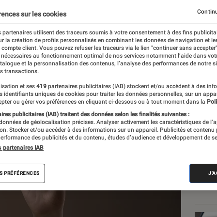
aire
Continu
rences sur les cookies
 partenaires utilisent des traceurs soumis à votre consentement à des fins publicita
r la création de profils personnalisés en combinant les données de navigation et l
re
e compte client. Vous pouvez refuser les traceurs via le lien "continuer sans accepter"
 nécessaires au fonctionnement optimal de nos services notamment l’aide dans vot
atalogue et la personnalisation des contenus, l’analyse des performances de notre si
s transactions.
isation et ses
419
partenaires publicitaires (IAB) stockent et/ou accèdent à des inf
Les
es identifiants uniques de cookies pour traiter les données personnelles, sur un appa
pter ou gérer vos préférences en cliquant ci-dessous ou à tout moment dans la
Poli
res publicitaires (IAB) traitent des données selon les finalités suivantes :
 données de géolocalisation précises. Analyser activement les caractéristiques de l’
tion. Stocker et/ou accéder à des informations sur un appareil. Publicités et contenu
erformance des publicités et du contenu, études d’audience et développement de se
s partenaires IAB
S PRÉFÉRENCES
J'