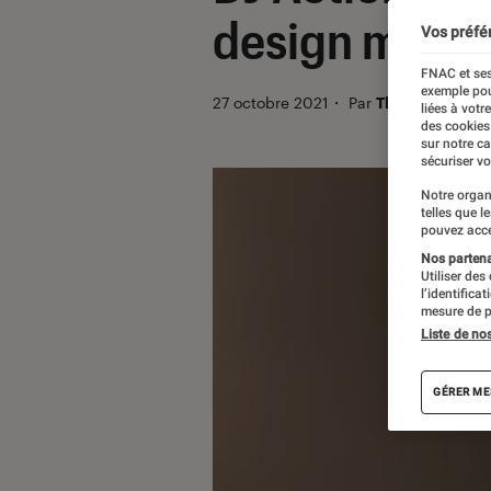
design modul
Vos préfé
FNAC et ses
exemple pou
27 octobre 2021
・
Par
Thomas Estimb
liées à votr
des cookies
sur notre c
sécuriser vo
Notre organ
telles que l
pouvez acce
Nos partenai
Utiliser des
l’identifica
mesure de p
Liste de no
GÉRER ME