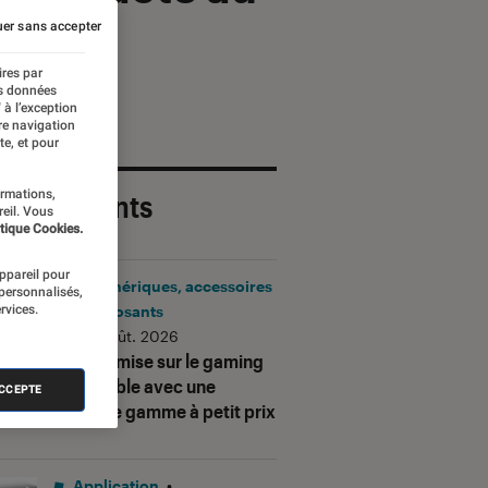
er sans accepter
ires par
es données
 à l’exception
re navigation
te, et pour
ormations,
 plus récents
reil. Vous
tique Cookies.
appareil pour
Périphériques, accessoires
 personnalisés,
rvices.
et composants
•
06 août. 2026
Corsair mise sur le gaming
accessible avec une
ACCEPTE
nouvelle gamme à petit prix
Application
•