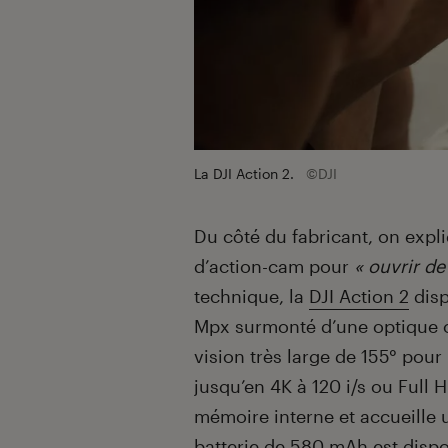
La DJI Action 2.
©DJI
Du côté du fabricant, on expli
d’action-cam pour
« ouvrir de
technique, la
DJI Action 2
disp
Mpx surmonté d’une optique o
vision très large de 155° pou
jusqu’en 4K à 120 i/s ou Full 
mémoire interne et accueille 
batterie de 580 mAh est dispo