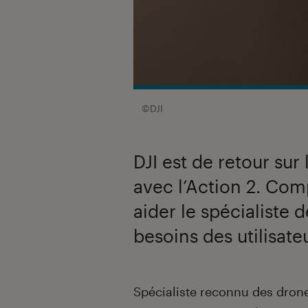
©DJI
DJI est de retour su
avec l’Action 2. Com
aider le spécialiste
besoins des utilisate
Introduction
Spécialiste reconnu des dro