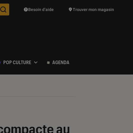
Besoin d’aide
Trouver mon magasin
Des suggestions de produits vont vous être proposées pendant vo
POP CULTURE
AGENDA
K compacte au