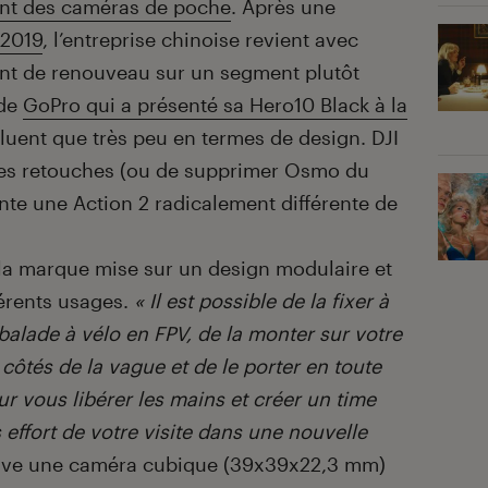
ment des caméras de poche
. Après une
 2019
, l’entreprise chinoise revient avec
ent de renouveau sur un segment plutôt
 de
GoPro qui a présenté sa Hero10 Black à la
oluent que très peu en termes de design. DJI
ues retouches (ou de supprimer Osmo du
nte une Action 2 radicalement différente de
 la marque mise sur un design modulaire et
férents usages.
« Il est possible de la fixer à
balade à vélo en FPV, de la monter sur votre
côtés de la vague et de le porter en toute
our vous libérer les mains et créer un time
effort de votre visite dans une nouvelle
rouve une caméra cubique (39x39x22,3 mm)