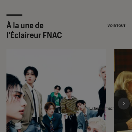
À la une de
VOIR TOUT
l'Éclaireur FNAC
l'Éclaireur fnac">