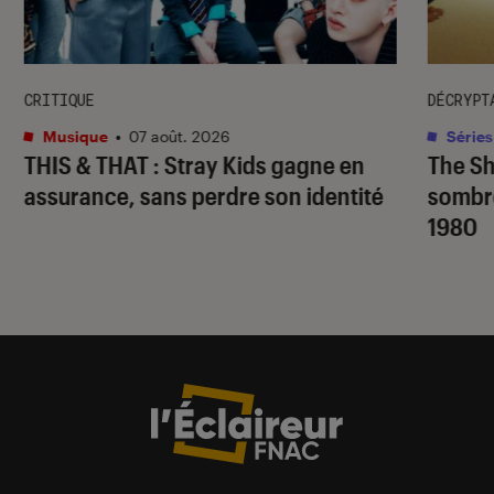
CRITIQUE
DÉCRYPT
Musique
•
07 août. 2026
Séries
THIS & THAT
: Stray Kids gagne en
The S
assurance, sans perdre son identité
sombr
1980