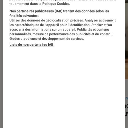
tout moment dans la
Politique Cookies.
Nos partenaires publicitaires (IAB) traitent des données selon les
finalités suivantes :
Utiliser des données de géolocalisation précises. Analyser activement
les caractéristiques de l’appareil pour l’identification. Stocker et/ou
accéder à des informations sur un appareil. Publicités et contenu
personnalisés, mesure de performance des publicités et du contenu,
études d’audience et développement de services.
Liste de nos partenaires IAB
ACTU
ACTU
Smartphones
•
03 mar. 2026
Infor
Apple lance l’iPhone 17e et vient
Le Mac
corriger tous les défauts de son
découv
prédécesseur