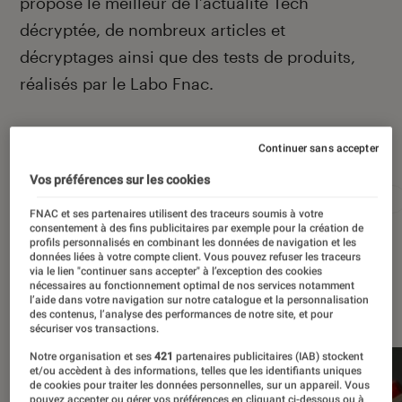
propose le meilleur de l’actualité Tech
décryptée, de nombreux articles et
décryptages ainsi que des tests de produits,
réalisés par le Labo Fnac.
Autour de ce sujet
Continuer sans accepter
Vos préférences sur les cookies
Apple
Intelligence artificielle
Android
Test
FNAC et ses partenaires utilisent des traceurs soumis à votre
consentement à des fins publicitaires par exemple pour la création de
profils personnalisés en combinant les données de navigation et les
données liées à votre compte client. Vous pouvez refuser les traceurs
via le lien "continuer sans accepter" à l’exception des cookies
nécessaires au fonctionnement optimal de nos services notamment
À la une
l’aide dans votre navigation sur notre catalogue et la personnalisation
des contenus, l’analyse des performances de notre site, et pour
sécuriser vos transactions.
Notre organisation et ses
421
partenaires publicitaires (IAB) stockent
et/ou accèdent à des informations, telles que les identifiants uniques
de cookies pour traiter les données personnelles, sur un appareil. Vous
pouvez accepter ou gérer vos préférences en cliquant ci-dessous ou à