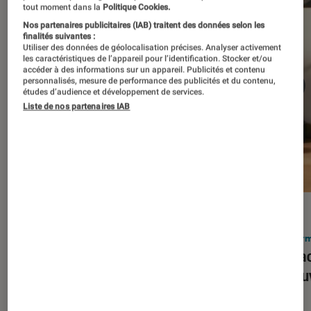
tout moment dans la
Politique Cookies.
Nos partenaires publicitaires (IAB) traitent des données selon les
finalités suivantes :
Utiliser des données de géolocalisation précises. Analyser activement
les caractéristiques de l’appareil pour l’identification. Stocker et/ou
accéder à des informations sur un appareil. Publicités et contenu
personnalisés, mesure de performance des publicités et du contenu,
études d’audience et développement de services.
Liste de nos partenaires IAB
ACTU
ACTU
Smartphones
•
03 mar. 2026
Infor
Apple lance l’iPhone 17e et vient
Le Mac
corriger tous les défauts de son
découv
prédécesseur