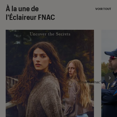
À la une de
VOIR TOUT
l'Éclaireur FNAC
l'Éclaireur fnac">