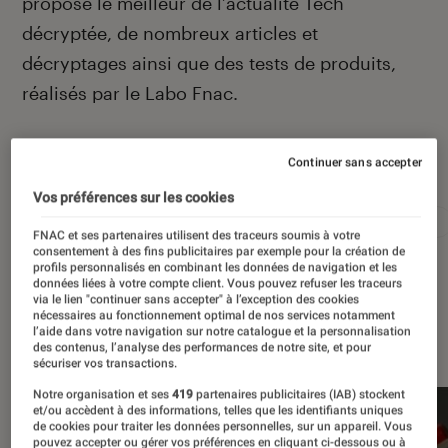
propose le meilleur de l’actualité Tech
décryptée, de nombreux articles et
décryptages ainsi que des tests de produits,
réalisés par le Labo Fnac.
Continuer sans accepter
Autour de ce sujet
Vos préférences sur les cookies
Apple
Intelligence artificielle
Android
Test
FNAC et ses partenaires utilisent des traceurs soumis à votre
consentement à des fins publicitaires par exemple pour la création de
profils personnalisés en combinant les données de navigation et les
données liées à votre compte client. Vous pouvez refuser les traceurs
via le lien "continuer sans accepter" à l’exception des cookies
nécessaires au fonctionnement optimal de nos services notamment
À la une
l’aide dans votre navigation sur notre catalogue et la personnalisation
des contenus, l’analyse des performances de notre site, et pour
sécuriser vos transactions.
Notre organisation et ses
419
partenaires publicitaires (IAB) stockent
et/ou accèdent à des informations, telles que les identifiants uniques
de cookies pour traiter les données personnelles, sur un appareil. Vous
pouvez accepter ou gérer vos préférences en cliquant ci-dessous ou à