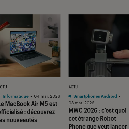
CTU
ACTU
Informatique
•
04 mar. 2026
Smartphones Android
•
Le MacBook Air M5 est
03 mar. 2026
MWC 2026 : c’est quoi
officialisé : découvrez
cet étrange Robot
les nouveautés
Phone que veut lancer