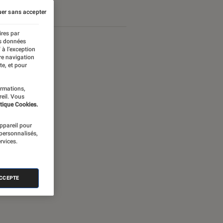
er sans accepter
ires par
es données
 à l’exception
re navigation
te, et pour
ormations,
reil. Vous
tique Cookies.
appareil pour
 personnalisés,
rvices.
nectée
ACCEPTE