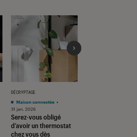
DÉCRYPTAGE
DÉCRYPTAGE
Maison connectée
•
Son
•
30 jan. 2026
Voici pourquoi les
31 jan. 2026
Serez-vous obligé
casques et écoute
d’avoir un thermostat
filaires font un re
chez vous dès
fracassant