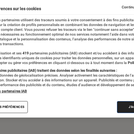
Gaming
Mobilité urbaine
Continu
rences sur les cookies
 partenaires utilisent des traceurs soumis à votre consentement à des fins publicita
r la création de profils personnalisés en combinant les données de navigation et l
e compte client. Vous pouvez refuser les traceurs via le lien "continuer sans accepter"
sques audio, objets connectés… l’Éclaireur
 nécessaires au fonctionnement optimal de nos services notamment l’aide dans vot
atalogue et la personnalisation des contenus, l’analyse des performances de notre si
 de l’actualité Tech décryptée, de nombreux
s transactions.
ue des tests de produits, réalisés par le
isation et ses
419
partenaires publicitaires (IAB) stockent et/ou accèdent à des inf
es identifiants uniques de cookies pour traiter les données personnelles, sur un appa
pter ou gérer vos préférences en cliquant ci-dessous ou à tout moment dans la
Poli
res publicitaires (IAB) traitent des données selon les finalités suivantes :
 données de géolocalisation précises. Analyser activement les caractéristiques de l’
tion. Stocker et/ou accéder à des informations sur un appareil. Publicités et contenu
erformance des publicités et du contenu, études d’audience et développement de se
s partenaires IAB
Android
Test
PC
Windows
Montre con
S PRÉFÉRENCES
J'