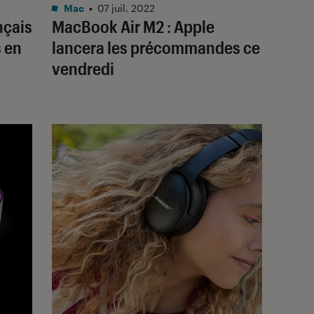
Mac
•
07 juil. 2022
nçais
MacBook Air M2 : Apple
s en
lancera les précommandes ce
vendredi