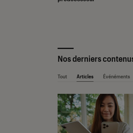
ètre SAV Fnac-
 2025 !
Nos derniers contenu
Tout
Articles
Événéments