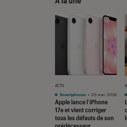
À la une
ACTU
A
•
08 oct. 2025
Smartphones
•
03 mar. 2026
 sont les produits
Apple lance l’iPhone
lus durables du
17e et vient corriger
é ? Découvrez les
tous les défauts de son
usions du
prédécesseur