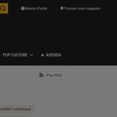
Besoin d’aide
Trouver mon magasin
Des suggestions de produits vont vous être proposées pendant vo
POP CULTURE
AGENDA
Flux RSS
Société numérique