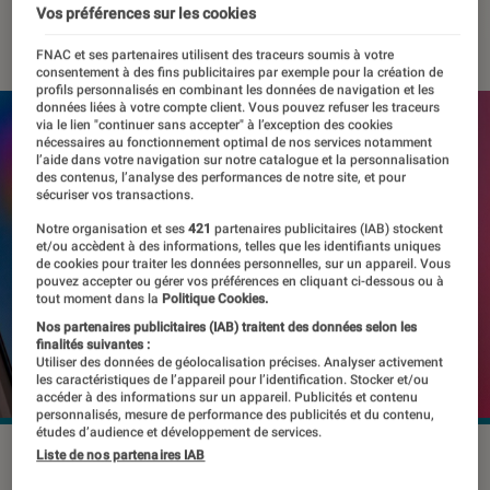
Vos préférences sur les cookies
31 mars 2022
・
Par
Kesso Diallo
FNAC et ses partenaires utilisent des traceurs soumis à votre
consentement à des fins publicitaires par exemple pour la création de
profils personnalisés en combinant les données de navigation et les
données liées à votre compte client. Vous pouvez refuser les traceurs
via le lien "continuer sans accepter" à l’exception des cookies
nécessaires au fonctionnement optimal de nos services notamment
l’aide dans votre navigation sur notre catalogue et la personnalisation
des contenus, l’analyse des performances de notre site, et pour
sécuriser vos transactions.
Notre organisation et ses
421
partenaires publicitaires (IAB) stockent
et/ou accèdent à des informations, telles que les identifiants uniques
de cookies pour traiter les données personnelles, sur un appareil. Vous
pouvez accepter ou gérer vos préférences en cliquant ci-dessous ou à
tout moment dans la
Politique Cookies.
Nos partenaires publicitaires (IAB) traitent des données selon les
finalités suivantes :
Utiliser des données de géolocalisation précises. Analyser activement
les caractéristiques de l’appareil pour l’identification. Stocker et/ou
accéder à des informations sur un appareil. Publicités et contenu
personnalisés, mesure de performance des publicités et du contenu,
études d’audience et développement de services.
Les plateformes de partage de vidéos sont particulièrement
Liste de nos partenaires IAB
populaires chez les jeunes au Royaume-Uni.
©Koshiro K /