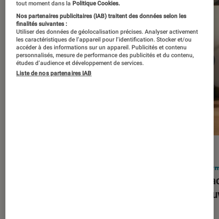
tout moment dans la
Politique Cookies.
Nos partenaires publicitaires (IAB) traitent des données selon les
finalités suivantes :
Utiliser des données de géolocalisation précises. Analyser activement
les caractéristiques de l’appareil pour l’identification. Stocker et/ou
accéder à des informations sur un appareil. Publicités et contenu
personnalisés, mesure de performance des publicités et du contenu,
études d’audience et développement de services.
Liste de nos partenaires IAB
ACTU
ACTU
Smartphones
•
03 mar. 2026
Infor
Apple lance l’iPhone 17e et vient
Le Mac
corriger tous les défauts de son
découv
prédécesseur