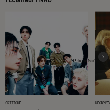
l'Éclaireur fnac">
CRITIQUE
DÉCRYPT