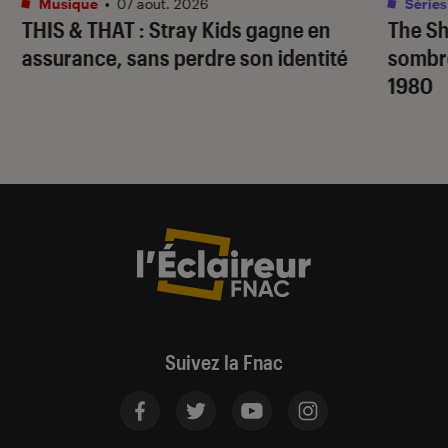
Musique
•
07 août. 2026
Séries
THIS & THAT
: Stray Kids gagne en
The S
assurance, sans perdre son identité
sombr
1980
Suivez la Fnac