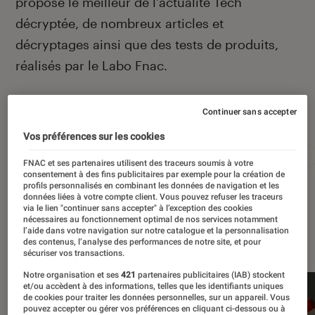
propose le meilleur de l’actualité Tech
décryptée, de nombreux articles et
décryptages ainsi que des tests de produits,
réalisés par le Labo Fnac.
Continuer sans accepter
Autour de ce sujet
Vos préférences sur les cookies
Apple
Intelligence artificielle
Android
Test
FNAC et ses partenaires utilisent des traceurs soumis à votre
consentement à des fins publicitaires par exemple pour la création de
profils personnalisés en combinant les données de navigation et les
données liées à votre compte client. Vous pouvez refuser les traceurs
via le lien "continuer sans accepter" à l’exception des cookies
nécessaires au fonctionnement optimal de nos services notamment
l’aide dans votre navigation sur notre catalogue et la personnalisation
À la une
des contenus, l’analyse des performances de notre site, et pour
sécuriser vos transactions.
Notre organisation et ses
421
partenaires publicitaires (IAB) stockent
et/ou accèdent à des informations, telles que les identifiants uniques
de cookies pour traiter les données personnelles, sur un appareil. Vous
pouvez accepter ou gérer vos préférences en cliquant ci-dessous ou à