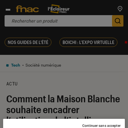
Trouv
De
NOS GUIDES DE L'ÉTÉ
BOICHI : L'EXPO VIRTUELLE
Tech
Société numérique
ACTU
Comment la Maison Blanche
souhaite encadrer
l’utilisation de l’intelligence
Continuer sans accepter