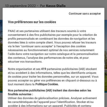
13 septembre 2022
・
Par
Kesso Diallo
Continuer sans accepter
Vos préférences sur les cookies
FNAC et ses partenaires utilisent des traceurs soumis à votre
consentement à des fins publicitaires par exemple pour la création de
profils personnalisés en combinant les données de navigation et les
données liées à votre compte client. Vous pouvez refuser les traceurs
via le lien "continuer sans accepter" à l’exception des cookies
nécessaires au fonctionnement optimal de nos services notamment
l’aide dans votre navigation sur notre catalogue et la personnalisation
des contenus, l’analyse des performances de notre site, et pour
sécuriser vos transactions.
Notre organisation et ses
419
partenaires publicitaires (IAB) stockent
et/ou accèdent à des informations, telles que les identifiants uniques
de cookies pour traiter les données personnelles, sur un appareil. Vous
pouvez accepter ou gérer vos préférences en cliquant ci-dessous ou à
tout moment dans la
Politique Cookies.
Nos partenaires publicitaires (IAB) traitent des données selon les
finalités suivantes :
Utiliser des données de géolocalisation précises. Analyser activement
La Maison Blanche a dévoilé six principes pour réguler les
les caractéristiques de l’appareil pour l’identification. Stocker et/ou
plateformes technologiques.
©turtix / Shutterstock
accéder à des informations sur un appareil. Publicités et contenu