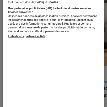
tout moment dans la
Politique Cookies.
Nos partenaires publicitaires (IAB) traitent des données selon les
finalités suivantes :
Utiliser des données de géolocalisation précises. Analyser activement
les caractéristiques de l’appareil pour l’identification. Stocker et/ou
accéder à des informations sur un appareil. Publicités et contenu
personnalisés, mesure de performance des publicités et du contenu,
études d’audience et développement de services.
Liste de nos partenaires IAB
ACTU
ACTU
Smartphones
•
03 mar. 2026
Infor
Apple lance l’iPhone 17e et vient
Le Mac
corriger tous les défauts de son
découv
prédécesseur