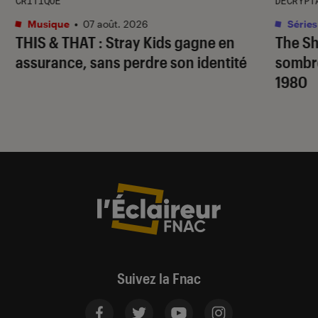
CRITIQUE
DÉCRYPT
Musique
•
07 août. 2026
Séries
THIS & THAT
: Stray Kids gagne en
The S
assurance, sans perdre son identité
sombr
1980
Suivez la Fnac