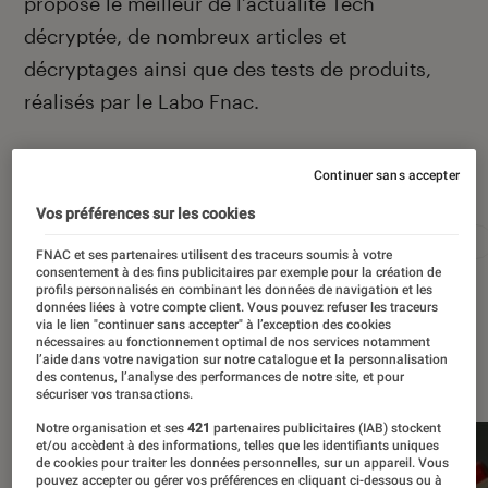
propose le meilleur de l’actualité Tech
décryptée, de nombreux articles et
décryptages ainsi que des tests de produits,
réalisés par le Labo Fnac.
Continuer sans accepter
Autour de ce sujet
Vos préférences sur les cookies
Apple
Intelligence artificielle
Android
Test
FNAC et ses partenaires utilisent des traceurs soumis à votre
consentement à des fins publicitaires par exemple pour la création de
profils personnalisés en combinant les données de navigation et les
données liées à votre compte client. Vous pouvez refuser les traceurs
via le lien "continuer sans accepter" à l’exception des cookies
nécessaires au fonctionnement optimal de nos services notamment
À la une
l’aide dans votre navigation sur notre catalogue et la personnalisation
des contenus, l’analyse des performances de notre site, et pour
sécuriser vos transactions.
Notre organisation et ses
421
partenaires publicitaires (IAB) stockent
et/ou accèdent à des informations, telles que les identifiants uniques
de cookies pour traiter les données personnelles, sur un appareil. Vous
pouvez accepter ou gérer vos préférences en cliquant ci-dessous ou à