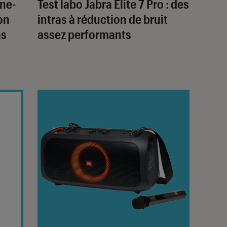
one-
Test labo Jabra Elite 7 Pro : des
on
intras à réduction de bruit
as
assez performants