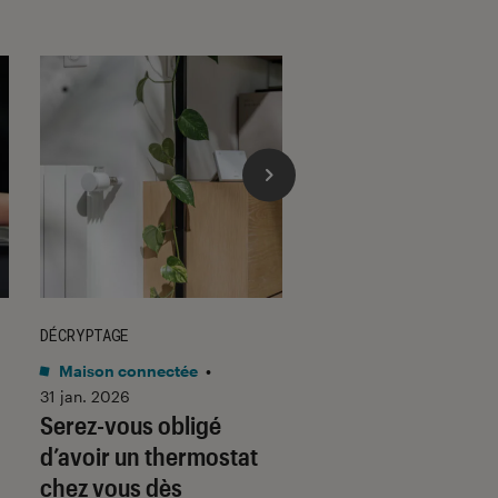
DÉCRYPTAGE
DÉCRYPTAGE
Maison connectée
•
Son
•
30 jan. 2026
Voici pourquoi les
31 jan. 2026
Serez-vous obligé
casques et écoute
d’avoir un thermostat
filaires font un re
chez vous dès
fracassant