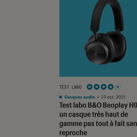
TEST LABO
Noté 4 étoiles sur 5
Casques audio
•
23 oct. 2021
Test labo B&O Beoplay H9
un casque très haut de
gamme pas tout à fait sa
reproche