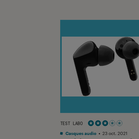
TEST LABO
Noté 3 étoiles sur 5
Casques audio
•
23 oct. 2021