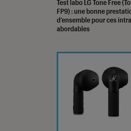
Test labo LG Tone Free (T
FP9) : une bonne prestati
d’ensemble pour ces intr
abordables