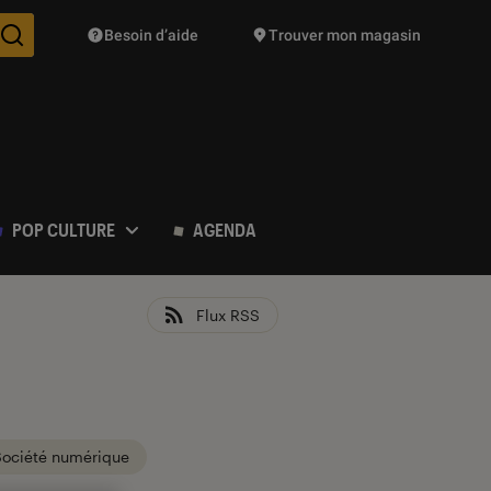
Besoin d’aide
Trouver mon magasin
Des suggestions de produits vont vous être proposées pendant vo
POP CULTURE
AGENDA
Flux RSS
Société numérique