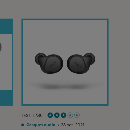
TEST LABO
Noté 3 étoiles sur 5
Casques audio
•
23 oct. 2021