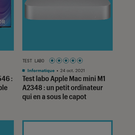
TEST LABO
Noté 5 étoiles sur 5
Informatique
•
24 oct. 2021
546 :
Test labo Apple Mac mini M1
ble
A2348 : un petit ordinateur
qui en a sous le capot