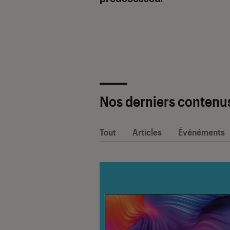
ètre SAV Fnac-
 2025 !
Nos derniers contenu
Tout
Articles
Événéments