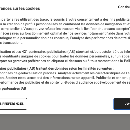
Gaming
Mobilité urbaine
Continu
rences sur les cookies
 partenaires utilisent des traceurs soumis à votre consentement à des fins publicita
r la création de profils personnalisés en combinant les données de navigation et l
e compte client. Vous pouvez refuser les traceurs via le lien "continuer sans accepter"
sques audio, objets connectés… l’Éclaireur
 nécessaires au fonctionnement optimal de nos services notamment l’aide dans vot
atalogue et la personnalisation des contenus, l’analyse des performances de notre si
 de l’actualité Tech décryptée, de nombreux
s transactions.
ue des tests de produits, réalisés par le
isation et ses
421
partenaires publicitaires (IAB) stockent et/ou accèdent à des inf
es identifiants uniques de cookies pour traiter les données personnelles, sur un appa
pter ou gérer vos préférences en cliquant ci-dessous ou à tout moment dans la
Poli
res publicitaires (IAB) traitent des données selon les finalités suivantes :
 données de géolocalisation précises. Analyser activement les caractéristiques de l’
tion. Stocker et/ou accéder à des informations sur un appareil. Publicités et contenu
erformance des publicités et du contenu, études d’audience et développement de se
s partenaires IAB
Android
Test
PC
Windows
Montre con
S PRÉFÉRENCES
J'