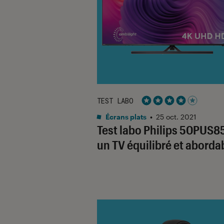
TEST LABO
Noté 4 étoiles sur 5
Écrans plats
•
25 oct. 2021
Test labo Philips 50PUS8
un TV équilibré et aborda