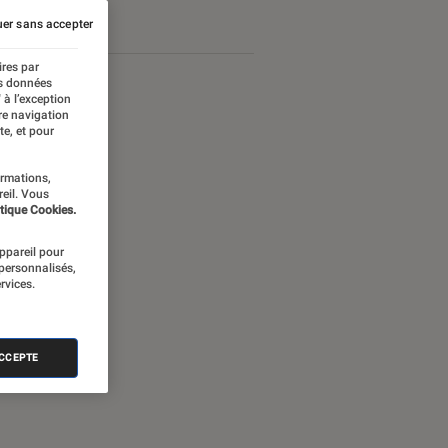
er sans accepter
ires par
es données
 à l’exception
re navigation
te, et pour
ormations,
reil. Vous
tique Cookies.
appareil pour
 personnalisés,
rvices.
nectée
ACCEPTE