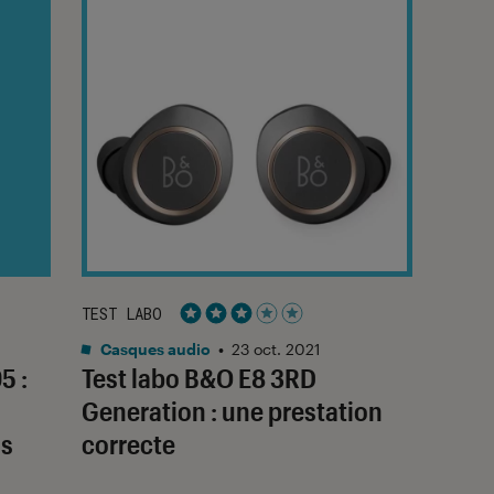
TEST LABO
Noté 3 étoiles sur 5
Casques audio
•
23 oct. 2021
5 :
Test labo B&O E8 3RD
Generation : une prestation
ns
correcte