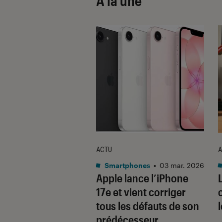
À la une
ACTU
A
•
08 oct. 2025
Smartphones
•
03 mar. 2026
 sont les produits
Apple lance l’iPhone
lus durables du
17e et vient corriger
é ? Découvrez les
tous les défauts de son
usions du
prédécesseur